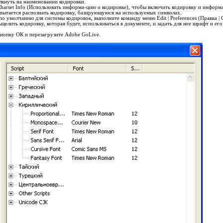
лкнуть на наименовании кодировки.
harset Info
(Использовать информа-цию о кодировке), чтобы включить кодировку и информ
пытается распознать кодировку, базирующуюся на используемых символах.
по умолчанию для системы кодировок, выполните команду меню
Edit | Preferences
(Правка | 
ьщелить кодировку, которая будет, использоваться в документе, и задать для нее шрифт и е
кнопку
ОК
и перезагрузите Adobe GoLive.