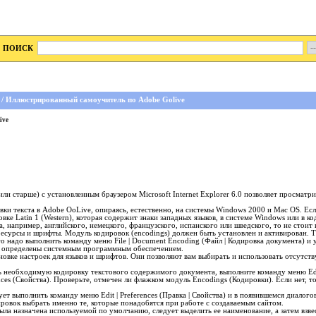
ПОИСК
/ Иллюстрированный самоучитель по Adobe Golive
ive
и старше) с установленным браузером Microsoft Internet Explorer 6.0 позволяет просматр
ки текста в Adobe OoLive, опираясь, естественно, на системы Windows 2000 и Mac OS. Есл
овке Latin 1 (Western), которая содержит знаки западных языков, в системе Windows или в к
, например, английского, немецкого, французского, испанского или шведского, то не стоит
есурсы и шрифты. Модуль кодировок (encodings) должен быть установлен и активирован. 
ого надо выполнить команду меню
File | Document Encoding
(Файл | Кодировка документа) и 
 определены системным программным обеспечением.
новке настроек для языков и шрифтов. Они позволяют вам выбирать и использовать отсутст
ь необходимую кодировку текстового содержимого документа, выполните команду меню
Ed
ces
(Свойства). Проверьте, отмечен ли флажком модуль
Encodings
(Кодировки). Если нет, т
дует выполнить команду меню
Edit | Preferences
(Правка | Свойства) и в появившемся диалог
ировок выбрать именно те, которые понадобятся при работе с создаваемым сайтом.
ыла назначена используемой по умолчанию, следует выделить ее наименование, а затем взв