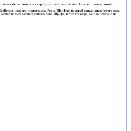
ацию о наборе символов в атрибут
conteftt
тега
<meta>
. Если этот независимый
Свойства) и выбери-пиктограмму
Foots
(Шрифты) на левой панели диалогового окна
го размер из выпадающих списков
Font
(Шрифт) и
Size
(Размер), как это показано на