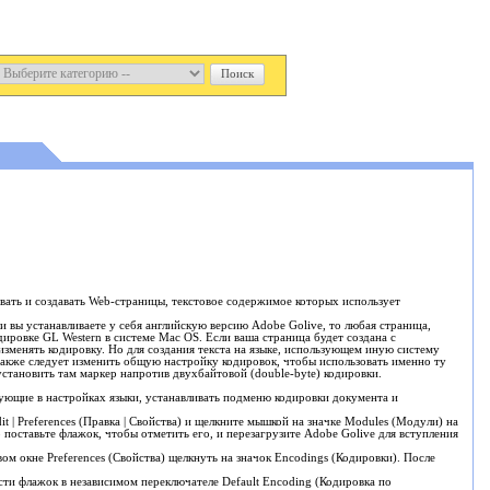
ивать и создавать Web-страницы, текстовое содержимое которых использует
и вы устанавливаете у себя английскую версию Adobe Golive, то любая страница,
одировке GL Western в системе Mac OS. Если ваша страница будет создана с
 изменять кодировку. Но для создания текста на языке, использующем иную систему
Также следует изменить общую настройку кодировок, чтобы использовать именно ту
установить там маркер напротив двухбайтовой (double-byte) кодировки.
вующие в настройках языки, устанавливать подменю кодировки документа и
it | Preferences
(Правка | Свойства) и щелкните мышкой на значке
Modules
(Модули) на
о поставьте флажок, чтобы отметить его, и перезагрузите Adobe Golive для вступления
овом окне
Preferences
(Свойства) щелкнуть на значок
Encodings
(Кодировки). После
ести флажок в независимом переключателе
Default Encoding
(Кодировка по