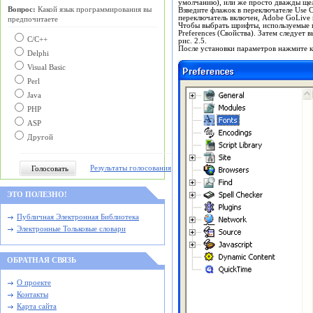
умолчанию), или же просто дважды ще
Вопрос:
Какой язык программирования вы
Взведите флажок в переключателе
Use C
переключатель включен, Adobe GoLive 
предпочитаете
Чтобы выбрать шрифты, используемые 
Preferences
(Свойства). Затем следует в
С/C++
рис. 2.5.
После установки параметров нажмите 
Delphi
Visual Basic
Perl
Java
PHP
ASP
Другой
Результаты голосования
ЭТО ПОЛЕЗНО!
Публичная Электронная Библиотека
Электронные Тольковые словари
ОБРАТНАЯ СВЯЗЬ
О проекте
Контакты
Карта сайта