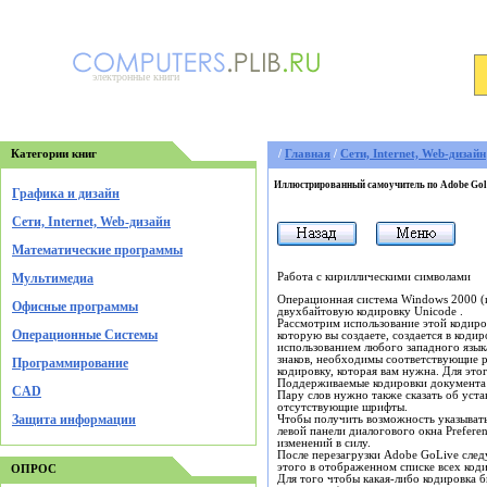
электронные книги
Категории книг
/
Главная
/
Cети, Internet, Web-дизайн
Иллюстрированный самоучитель по Adobe Gol
Графика и дизайн
Cети, Internet, Web-дизайн
Математические программы
Работа с кириллическими символами
Мультимедиа
Операционная система Windows 2000 (ил
Офисные программы
двухбайтовую кодировку Unicode .
Рассмотрим использование этой кодиров
Операционные Системы
которую вы создаете, создается в кодир
использованием любого западного языка
знаков, необходимы соответствующие р
Программирование
кодировку, которая вам нужна. Для эт
Поддерживаемые кодировки документа
CAD
Пару слов нужно также сказать об уста
отсутствующие шрифты.
Защита информации
Чтобы получить возможность указыват
левой панели диалогового окна
Preferen
изменений в силу.
После перезагрузки Adobe GoLive сле
этого в отображенном списке всех код
ОПРОС
Для того чтобы какая-либо кодировка б