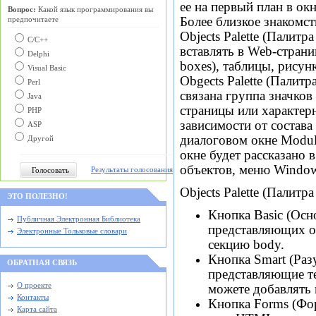
ее на первый план в ок
Вопрос:
Какой язык программирования вы
Более близкое знакомс
предпочитаете
Objects Palette
(Палитра 
С/C++
вставлять в Web-страни
Delphi
boxes), таблицы, рисун
Visual Basic
Obgects Palette
(
Палитра
Perl
связана группа значко
Java
страницы или характер
PHP
зависимости от состава
ASP
диалоговом окне
Module
Другой
окне будет рассказано 
объектов, меню
Windo
Результаты голосования
Objects Palette
(Палитра
ЭТО ПОЛЕЗНО!
Кнопка Basic (Ос
Публичная Электронная Библиотека
представляющих о
Электронные Тольковые словари
секцию body.
Кнопка Smart (Р
ОБРАТНАЯ СВЯЗЬ
представляющие те
О проекте
можете добавлять 
Контакты
Кнопка Forms (Ф
Карта сайта