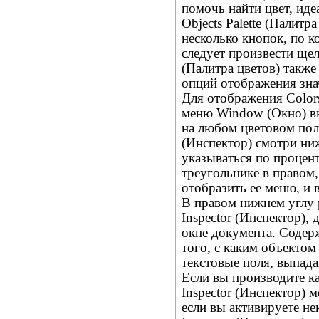
помочь найти цвет, ид
Objects Palette
(Палитра
несколько кнопок, по 
следует произвести щ
(Палитра цветов) такж
опций отображения знач
Для отображения
Colors
меню Window (Окно) в
на любом цветовом поле
(Инспектор) смотри ни
указываться по процен
треугольнике в правом
отобразить ее меню, и
В правом нижнем углу 
Inspector
(Инспектор), 
окне документа. Содер
того, с каким объектом
текстовые поля, выпад
Если вы производите ка
Inspector
(Инспектор) м
если вы активируете не