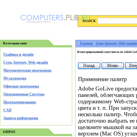
ПОИСК
электронные книги
Категории книг
/
Главная
/
Cети, Internet, Web-дизайн
Иллюстрированный самоучитель по Adobe Gol
Графика и дизайн
Cети, Internet, Web-дизайн
Математические программы
Применение палитр
Мультимедиа
Офисные программы
Adobe GoLive предоста
Операционные Системы
панелей, облегчающих р
содержимому Web-стран
Программирование
цвета и т. п. При запу
CAD
несколько палитр. Чтоб
Защита информации
достаточно выбрать ее
щелкните мышкой на за
ОПРОС
верхнем (Mac OS) угла