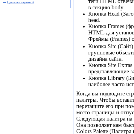
теги HTML отвеча
Сделать стартовой
в секцию bоdу
Кнопка Head (Заг
head.
Кнопка Frames (
HTML для установ
Фреймы (Frames) о
Кнопка Site (Сайт
групповые объекты
дизайна сайта.
Кнопка Site Extra
представляющие з
Кнопка Library (Б
наиболее часто ис
Когда вы подводите стр
палитры. Чтобы встави
перетащите его при по
место страницы и отпус
Следующая палитра на
Она позволяет вам быст
Colors Palette (Палитр