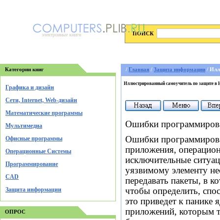
ПОИСК
электронные книги
Категории книг
/
Главная
/
Защита информации
/ Илл
Иллюстрированный самоучитель по защите в 
Графика и дизайн
Cети, Internet, Web-дизайн
Математические программы
Ошибки программиров
Мультимедиа
Ошибки программирован
Офисные программы
приложения, операцион
Операционные Системы
исключительные ситуац
Программирование
уязвимому элементу н
CAD
передавать пакеты, в 
Защита информации
чтобы определить, спос
это приведет к панике 
приложений, которым т
ОПРОС