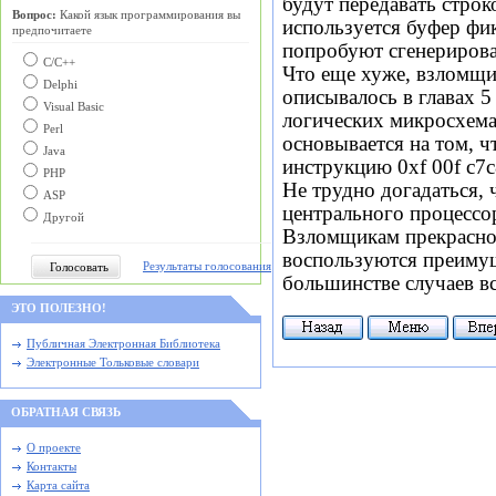
будут передавать стро
Вопрос:
Какой язык программирования вы
используется буфер фи
предпочитаете
попробуют сгенерирова
С/C++
Что еще хуже, взломщи
Delphi
описывалось в главах 
Visual Basic
логических микросхемах
Perl
основывается на том, 
Java
инструкцию 0xf 00f c7
PHP
Не трудно догадаться,
ASP
центрального процессор
Другой
Взломщикам прекрасно 
воспользуются преиму
Результаты голосования
большинстве случаев в
ЭТО ПОЛЕЗНО!
Публичная Электронная Библиотека
Электронные Тольковые словари
ОБРАТНАЯ СВЯЗЬ
О проекте
Контакты
Карта сайта