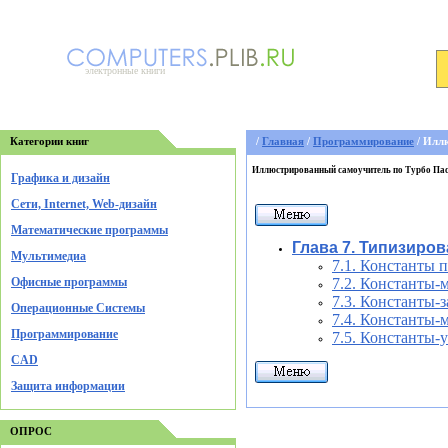
электронные книги
Категории книг
/
Главная
/
Программирование
/ Илл
Иллюстрированный самоучитель по Турбо Па
Графика и дизайн
Cети, Internet, Web-дизайн
Математические программы
Глава 7. Типизиро
Мультимедиа
7.1. Константы 
Офисные программы
7.2. Константы-
7.3. Константы-
Операционные Системы
7.4. Константы-
Программирование
7.5. Константы-
CAD
Защита информации
ОПРОС