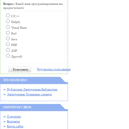
Вопрос:
Какой язык программирования вы
предпочитаете
С/C++
Delphi
Visual Basic
Perl
Java
PHP
ASP
Другой
Результаты голосования
ЭТО ПОЛЕЗНО!
Публичная Электронная Библиотека
Электронные Тольковые словари
ОБРАТНАЯ СВЯЗЬ
О проекте
Контакты
Карта сайта