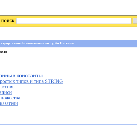
ПОИСК
юстрированный самоучитель по Турбо Паскалю
скалю
ванные константы
простых типов и типа STRING
массивы
записи
множества
указатели