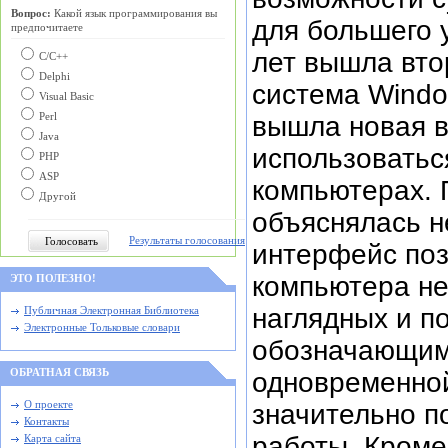
Вопрос:
Какой язык программирования вы
для большего 
предпочитаете
лет вышла вто
С/C++
Delphi
система Windo
Visual Basic
вышла новая в
Perl
Java
использоватьс
PHP
ASP
компьютерах. 
Другой
объяснялась н
Результаты голосования
интерфейс поз
компьютера не
ЭТО ПОЛЕЗНО!
наглядных и п
Публичная Электронная Библиотека
Электронные Тольковые словари
обозначающим
одновременной
ОБРАТНАЯ СВЯЗЬ
значительно п
О проекте
Контакты
работы. Кроме 
Карта сайта