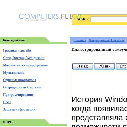
ПОИСК
электронные книги
Категории книг
/
Главная
/
Операционные Системы
/
Иллюстрированный самоучи
Графика и дизайн
Cети, Internet, Web-дизайн
Математические программы
Мультимедиа
Офисные программы
Операционные Системы
Программирование
История Windo
CAD
когда появила
Защита информации
представляла
ОПРОС
возможности 