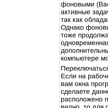
фоновыми (Bac
активные зада
так как облад
Однако фоновы
тоже продолжа
одновременная
дополнительны
компьютере мо
Переключаться
Если на рабоч
вам окна прог
сделаете данн
расположено п
видно, то для