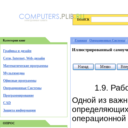
ПОИСК
электронные книги
Категории книг
/
Главная
/
Операционные Системы
/
Иллюстрированный самоучи
Графика и дизайн
Cети, Internet, Web-дизайн
Математические программы
Мультимедиа
Офисные программы
1.9. Ра
Операционные Системы
Программирование
Одной из важн
CAD
определяющих 
Защита информации
операционной 
ОПРОС