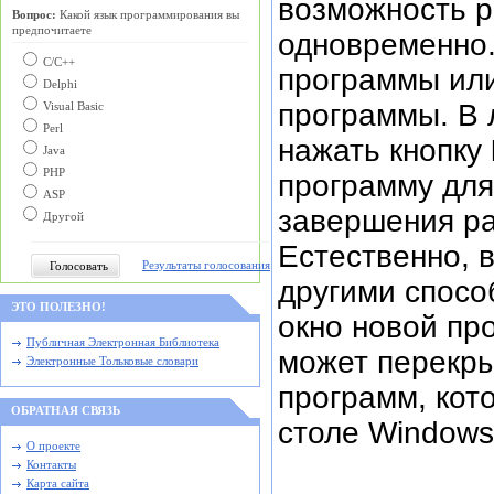
возможность р
Вопрос:
Какой язык программирования вы
предпочитаете
одновременно.
С/C++
программы или
Delphi
программы. В 
Visual Basic
Perl
нажать кнопку
Java
PHP
программу для
ASP
завершения р
Другой
Естественно, 
Результаты голосования
другими спосо
ЭТО ПОЛЕЗНО!
окно новой пр
Публичная Электронная Библиотека
может перекры
Электронные Тольковые словари
программ, кот
ОБРАТНАЯ СВЯЗЬ
столе Windows 
О проекте
Контакты
Карта сайта