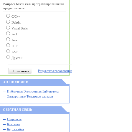
Вопрос:
Какой язык программирования вы
предпочитаете
С/C++
Delphi
Visual Basic
Perl
Java
PHP
ASP
Другой
Результаты голосования
ЭТО ПОЛЕЗНО!
Публичная Электронная Библиотека
Электронные Тольковые словари
ОБРАТНАЯ СВЯЗЬ
О проекте
Контакты
Карта сайта