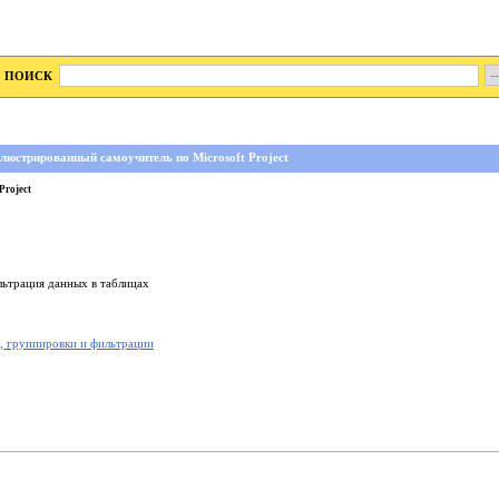
ПОИСК
люстрированный самоучитель по Microsoft Project
Project
льтрация данных в таблицах
, группировки и фильтрации