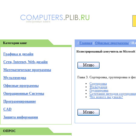
электронные книги
Категории книг
/
Главная
/
Офисные программы
/ Ил
Иллюстрированный самоучитель по Microsoft 
Графика и дизайн
Cети, Internet, Web-дизайн
Математические программы
Глава 3. Сортировка, группировка и фи
Мультимедиа
Сортировка
Офисные программы
Фильтрация
Группировка
Операционные Системы
Сочетание методов сортировки
Что нового вы узнали?
Программирование
CAD
Защита информации
ОПРОС