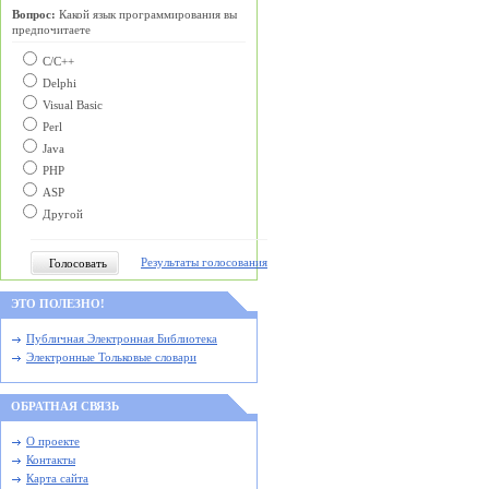
Вопрос:
Какой язык программирования вы
предпочитаете
С/C++
Delphi
Visual Basic
Perl
Java
PHP
ASP
Другой
Результаты голосования
ЭТО ПОЛЕЗНО!
Публичная Электронная Библиотека
Электронные Тольковые словари
ОБРАТНАЯ СВЯЗЬ
О проекте
Контакты
Карта сайта