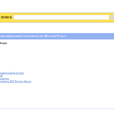
ПОИСК
люстрированный самоучитель по Microsoft Project
Project
 электронной почты
ий
озатрат
ервера MS Project Server