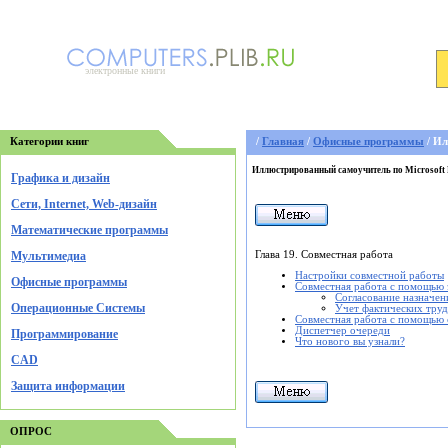
электронные книги
Категории книг
/
Главная
/
Офисные программы
/ Ил
Иллюстрированный самоучитель по Microsoft 
Графика и дизайн
Cети, Internet, Web-дизайн
Математические программы
Глава 19. Совместная работа
Мультимедиа
Настройки совместной работы
Офисные программы
Совместная работа с помощью
Согласование назначен
Операционные Системы
Учет фактических труд
Совместная работа с помощью с
Диспетчер очереди
Программирование
Что нового вы узнали?
CAD
Защита информации
ОПРОС