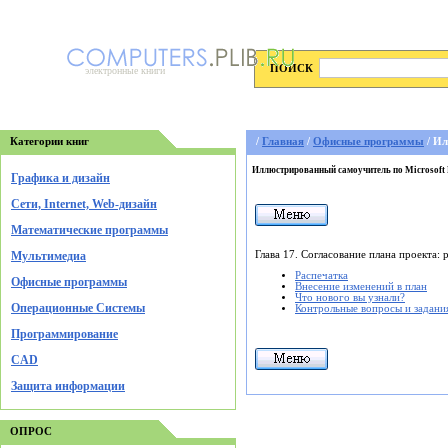
ПОИСК
электронные книги
Категории книг
/
Главная
/
Офисные программы
/ Ил
Иллюстрированный самоучитель по Microsoft 
Графика и дизайн
Cети, Internet, Web-дизайн
Математические программы
Глава 17. Согласование плана проекта: 
Мультимедиа
Распечатка
Офисные программы
Внесение изменений в план
Что нового вы узнали?
Операционные Системы
Контрольные вопросы и задани
Программирование
CAD
Защита информации
ОПРОС