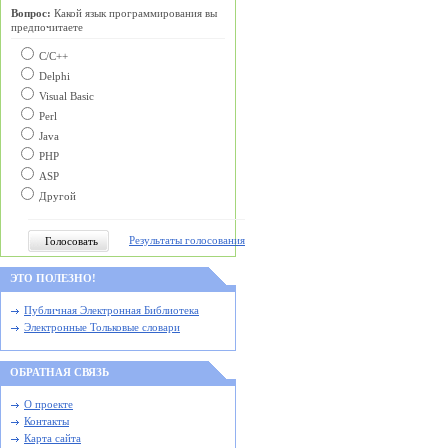
Вопрос:
Какой язык программирования вы
предпочитаете
С/C++
Delphi
Visual Basic
Perl
Java
PHP
ASP
Другой
Результаты голосования
ЭТО ПОЛЕЗНО!
Публичная Электронная Библиотека
Электронные Тольковые словари
ОБРАТНАЯ СВЯЗЬ
О проекте
Контакты
Карта сайта