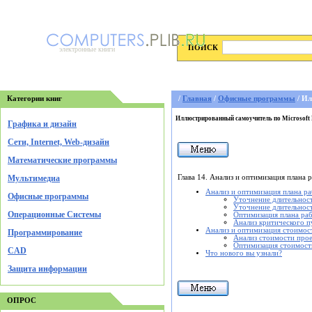
ПОИСК
электронные книги
Категории книг
/
Главная
/
Офисные программы
/ Ил
Иллюстрированный самоучитель по Microsoft 
Графика и дизайн
Cети, Internet, Web-дизайн
Математические программы
Глава 14. Анализ и оптимизация плана 
Мультимедиа
Анализ и оптимизация плана р
Офисные программы
Уточнение длительност
Уточнение длительнос
Операционные Системы
Оптимизация плана раб
Анализ критического п
Анализ и оптимизация стоимос
Программирование
Анализ стоимости прое
Оптимизация стоимост
CAD
Что нового вы узнали?
Защита информации
ОПРОС