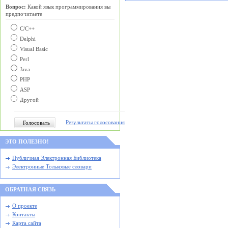
Вопрос:
Какой язык программирования вы
предпочитаете
С/C++
Delphi
Visual Basic
Perl
Java
PHP
ASP
Другой
Результаты голосования
ЭТО ПОЛЕЗНО!
Публичная Электронная Библиотека
Электронные Тольковые словари
ОБРАТНАЯ СВЯЗЬ
О проекте
Контакты
Карта сайта