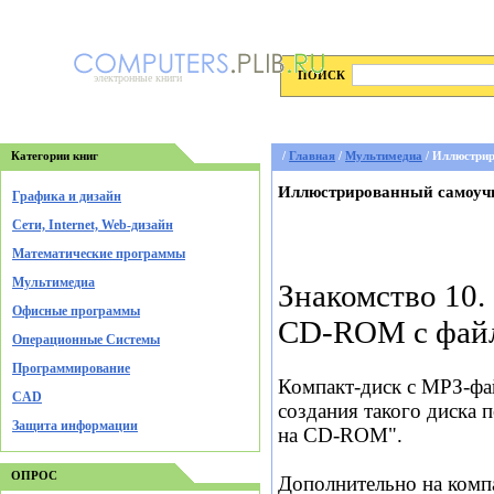
ПОИСК
электронные книги
Категории книг
/
Главная
/
Мультимедиа
/ Иллюстрир
Иллюстрированный самоучи
Графика и дизайн
Cети, Internet, Web-дизайн
Математические программы
Мультимедиа
Знакомство 10.
Офисные программы
CD-ROM с фай
Операционные Системы
Программирование
Компакт-диск с МРЗ-фа
CAD
создания такого диска 
Защита информации
на CD-ROM".
ОПРОС
Дополнительно на комп