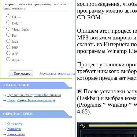
воспроизведения, чтобы
Вопрос:
Какой язык программирования вы
предпочитаете
программу можно автома
CD-ROM.
С/C++
Delphi
Опишем этот процесс п
Visual Basic
Perl
МРЗ возьмем широко и
Java
скачать из Интернета п
PHP
программы Winamp Lite 
ASP
Другой
Процесс установки прог
требует никакого выбор
Результаты голосования
которые предлагает мас
ЭТО ПОЛЕЗНО!
После установки зап
Публичная Электронная Библиотека
(Taskbar) и выбрав ком
Электронные Тольковые словари
(Programs * Winamp * W
4.65).
ОБРАТНАЯ СВЯЗЬ
О проекте
Контакты
Карта сайта