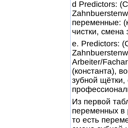
d Predictors: (C
Zahnbuerstenw
переменные: (к
чистки, смена
е. Predictors: (
Zahnbuerstenwe
Arbeiter/Fach
(константа), в
зубной щётки,
профессиональ
Из первой таб
переменных в 
то есть перем