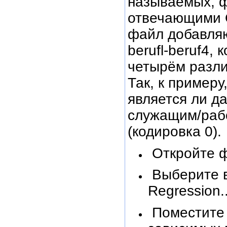
называемых, ф
отвечающими О
файл добавля
berufl-beruf4,
четырём разли
Так, к примеру
является ли д
служащим/рабо
(кодировка 0).
Откройте ф
Выберите в 
Regression..
Поместите 