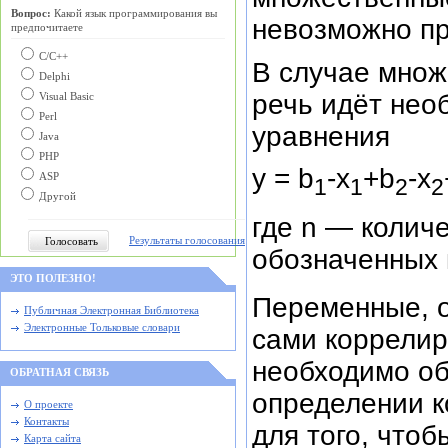
Вопрос:
Какой язык программирования вы
невозможно пр
предпочитаете
С/C++
В случае множ
Delphi
речь идёт не
Visual Basic
Perl
уравнения
Java
PHP
у = b
-х
+b
-х
ASP
1
1
2
2
Другой
где n — колич
Результаты голосования
обозначенных 
ЭТО ПОЛЕЗНО!
Переменные, 
Публичная Электронная Библиотека
Электронные Тольковые словари
сами коррелир
необходимо об
ОБРАТНАЯ СВЯЗЬ
определении 
О проекте
Контакты
для того, что
Карта сайта