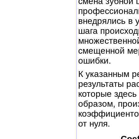
смена зубной 
профессионал
внедрялись в 
шага происхо
множественной
смещенной мер
ошибки.
К указанным р
результаты рас
которые здесь
образом, прои
коэффициентов
от нуля.
Coe