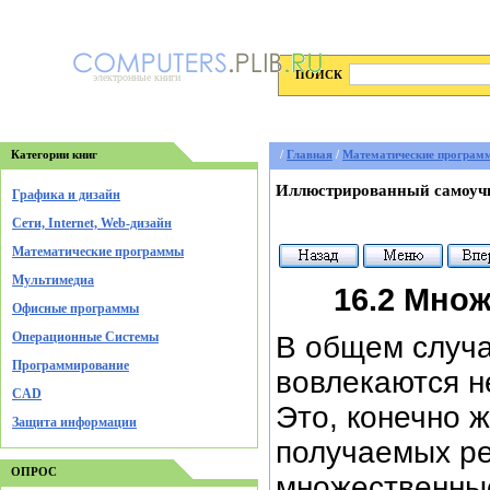
ПОИСК
электронные книги
Категории книг
/
Главная
/
Математические програм
Иллюстрированный самоучи
Графика и дизайн
Cети, Internet, Web-дизайн
Математические программы
Мультимедиа
16.2 Мно
Офисные программы
Операционные Системы
В общем случа
Программирование
вовлекаются н
CAD
Это, конечно 
Защита информации
получаемых ре
ОПРОС
множественные