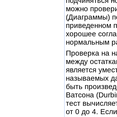
подчиняться н
можно провери
(Диаграммы) п
приведенном 
хорошее согла
нормальным р
Проверка на н
между остаткам
является умес
называемых да
быть произвед
Ватсона (Durb
тест вычисляе
от 0 до 4. Ес