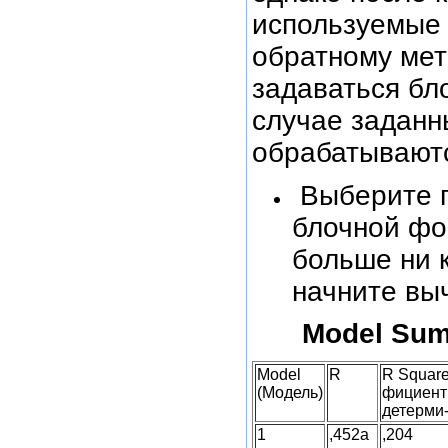
используемые 
обратному мет
задаваться бл
случае заданн
обрабатываютс
Выберите п
блочной фо
больше ни 
начните вы
Model Sum
Model
R
R Square
(Модель)
фициент
детерми-
1
,452а
,204