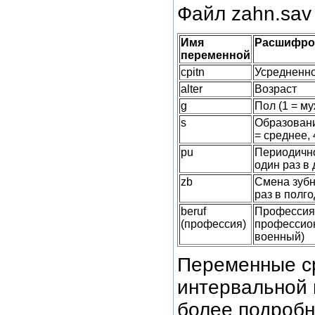
Файл zahn.sav
Имя
Расшифро
переменной
cpitn
Усредненн
alter
Возраст
g
Пол (1 = му
s
Образовани
= среднее, 
pu
Периодичнос
один раз в 
zb
Смена зубн
раз в полго
beruf
Профессия 
(профессия)
профессион
военный)
Переменные cpi
интервальной 
более подробн