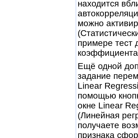
находится вбли
автокорреляци
можно активиро
(Статистическ
примере тест 
коэффициента,
Ещё одной доп
задание перем
Linear Regress
помощью кнопк
окне Linear Reg
(Линейная рег
получаете воз
признака сфор