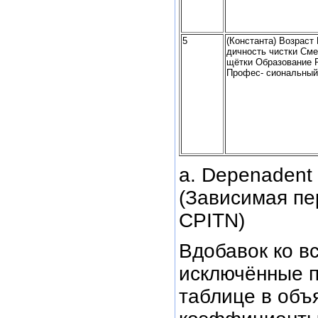
5
(Константа) Возраст
дичность чистки Сме
щётки Образование 
Профес- сиональный
а. Dереnаdеnt v
(Зависимая пе
CPITN)
Вдобавок ко в
исключённые 
таблице в объ