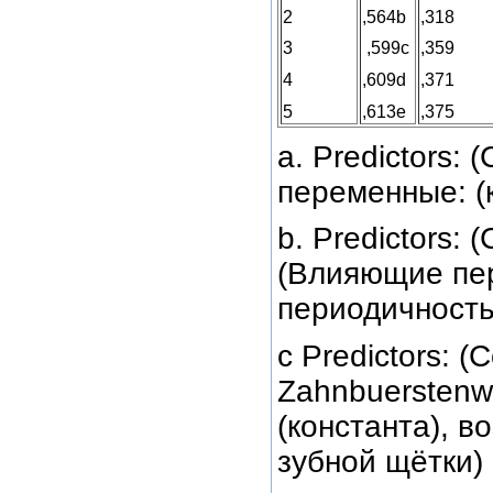
2
,564b
,318
3
,599с
,359
4
,609d
,371
5
,613е
,375
a. Predictors: 
переменные: (к
b. Predictors: (
(Влияющие пер
периодичность
c Predictors: (C
Zahnbuerstenw
(константа), в
зубной щётки)