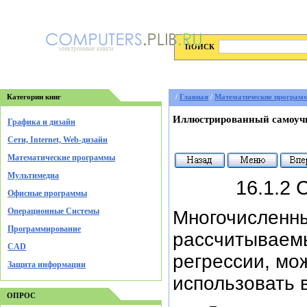
ПОИСК
электронные книги
Категории книг
/
Главная
/
Математические програм
Иллюстрированный самоучи
Графика и дизайн
Cети, Internet, Web-дизайн
Математические программы
Мультимедиа
16.1.2
Офисные программы
Операционные Системы
Многочисленны
Программирование
рассчитываемы
CAD
регрессии, мо
Защита информации
использовать 
ОПРОС