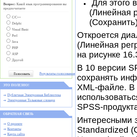
Для этого в
Вопрос:
Какой язык программирования вы
предпочитаете
(Линейная 
С/C++
(Сохранить)
Delphi
Visual Basic
Откроется диал
Perl
Java
(Линейная рег
PHP
на рисунке 16.
ASP
Другой
В 10 версии S
Результаты голосования
сохранять инф
XML-файле. В
ЭТО ПОЛЕЗНО!
использовать
Публичная Электронная Библиотека
Электронные Тольковые словари
SPSS-продуктам
ОБРАТНАЯ СВЯЗЬ
Интересными з
О проекте
Standardized 
Контакты
Карта сайта