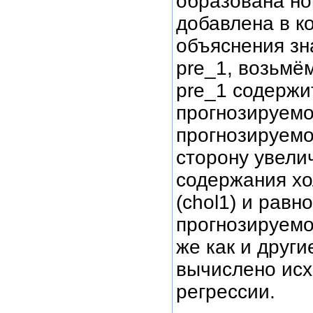
образована но
добавлена в к
объяснения зн
рrе_1, возьмё
рrе_1 содержи
прогнозируемо
прогнозируемо
сторону увели
содержания хо
(chol1) и рав
прогнозируемо
же как и друг
вычислено исх
регрессии.