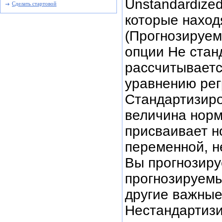
Unstandardize
Сделать стартовой
которые находя
(Прогнозируем
опции Не стан
рассчитываетс
уравнению рег
Стандартизиро
величина норм
присваивает н
переменной, н
Вы прогнозиру
прогнозируемы
другие важные
Нестандартиз