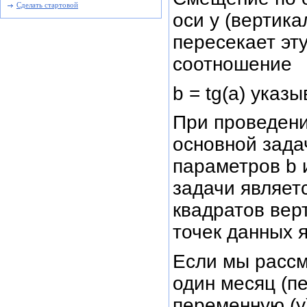
Сделать стартовой
оси у (вертика
пересекает эт
соотношение
b = tg(a) указ
При проведени
основной зада
параметров b 
задачи являет
квадратов вер
точек данных 
Если мы рассм
один месяц (п
переменную (у