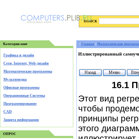
ПОИСК
электронные книги
Категории книг
/
Главная
/
Математические програм
Иллюстрированный самоучи
Графика и дизайн
Cети, Internet, Web-дизайн
Математические программы
Мультимедиа
16.1 
Офисные программы
Операционные Системы
Этот вид регре
Программирование
чтобы продем
CAD
принципы регр
Защита информации
этого диаграмм
ОПРОС
иллюстрирует 