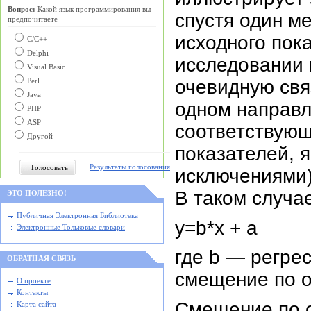
Вопрос:
Какой язык программирования вы
спустя один м
предпочитаете
исходного пок
С/C++
Delphi
исследовании 
Visual Basic
очевидную свя
Perl
Java
одном направл
PHP
ASP
соответствую
Другой
показателей, 
Результаты голосования
исключениями)
В таком случае
ЭТО ПОЛЕЗНО!
Публичная Электронная Библиотека
у=b*х + а
Электронные Тольковые словари
где b — регре
ОБРАТНАЯ СВЯЗЬ
смещение по о
О проекте
Контакты
Смещение по о
Карта сайта