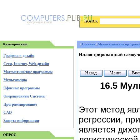
ПОИСК
электронные книги
Категории книг
/
Главная
/
Математические програм
Иллюстрированный самоучи
Графика и дизайн
Cети, Internet, Web-дизайн
Математические программы
Мультимедиа
16.5 Му
Офисные программы
Операционные Системы
Программирование
Этот метод яв
CAD
регрессии, пр
Защита информации
является дихо
ОПРОС
логистической