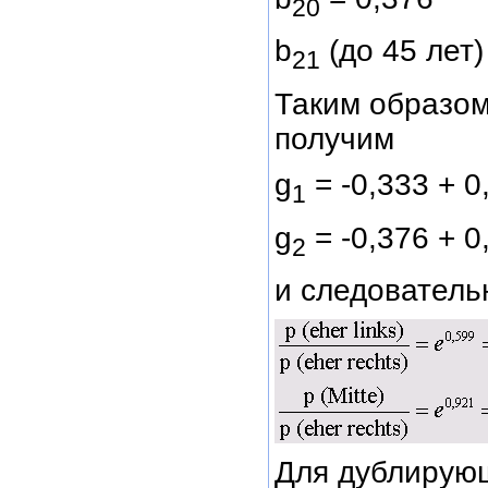
20
b
(до 45 лет)
21
Таким образом
получим
g
= -0,333 + 0
1
g
= -0,376 + 0
2
и следователь
Для дублирующ