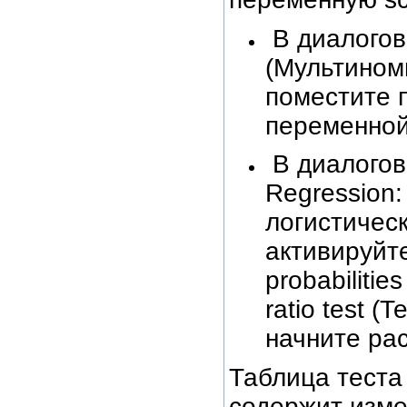
В диалогово
(Мультином
поместите 
переменной 
В диалогово
Regression:
логистическ
активируйт
probabilitie
ratio test 
начните рас
Таблица тест
содержит изме