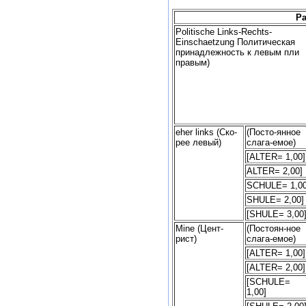
Pa
Politische Links-Rechts-
Einschaetzung Политическая
принадлежность к левым пли
правым)
eher links (Ско-
(Посто-янное
рее левый)
слага-емое)
[ALTER= 1,00]
ALTER= 2,00]
SCHULE= 1,00
SHULE= 2,00]
[SHULE= 3,00
Mine (Цент-
(Постоян-ное
рист)
слага-емое)
[ALTER= 1,00]
[ALTER= 2,00]
[SCHULE=
1,00]