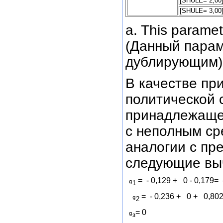
[SHULE= 2,00
[SHULE= 3,00
a. This paramet
(Данный параме
дублирующим)
В качестве пр
политической 
принадлежащег
с неполным ср
аналогии с п
следующие вы
 =  - 0,129 +   0 - 0,179=  
 g
1
 =  - 0,236 +   0 +   0,80
  g
2
= 0 
 g
з