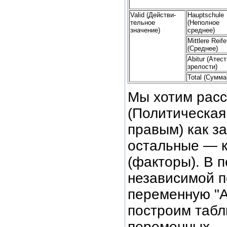
Valid (Действи-
Hauptschule
тельное
(Неполное
значение)
среднее)
Mittlere Reife
(Среднее)
Abitur (Атест
зрелости)
Total (Сумма
Мы хотим расс
(Политическая
правым) как з
остальные — 
(факторы). В 
независимой п
переменную "Al
построим табл
переменных.