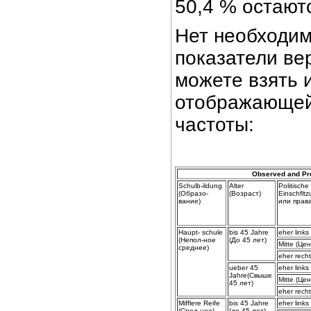
50,4 % остаютс
Нет необходим
показатели ве
можете взять 
отображающей
частоты:
Observed and Pr
Schulb-ildung
Alter
Politische
(Образо-
(Возраст)
Einschflt
вание)
или прав
Haupt- schule
bis 45 Jahre
eher link
(Непол-ное
(До 45 лет)
Mitte (Це
среднее)
eher rech
ueber 45
eher link
Jahre(Свыше
Mitte (Це
45 лет)
eher rech
Mifflere Reife
bis 45 Jahre
eher link
(Сред-нее)
(до 45 лет)