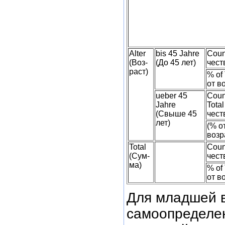
Alter
bis 45 Jahre
Coun
(Воз-
(До 45 лет)
чест
раст)
% of 
от в
ueber 45
Coun
Jahre
Total
(Свыше 45
чест
лет)
(% о
возр
Total
Coun
(Сум-
чест
ма)
% of 
от в
Для младшей в
самоопределе