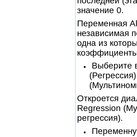
последней (эт
значение 0.
Переменная Alt
независимая п
одна из котор
коэффициенты
Выберите в
(Регрессия)
(Мультином
Откроется диал
Regression (М
регрессия).
Переменную