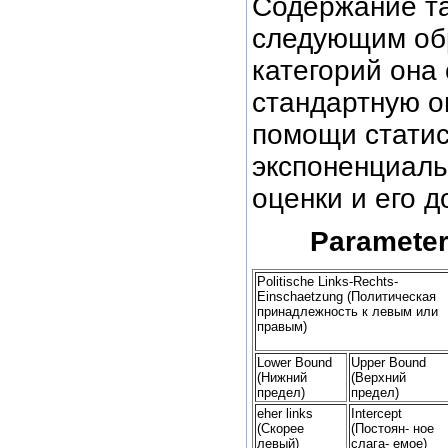
Содержание та
следующим об
категорий она
стандартную о
помощи статис
экспоненциаль
оценки и его 
Parameter
Politische Links-Rechts-
Einschaetzung (Политическая
принадлежность к левым или
правым)
Lower Bound
Upper Bound
(Нижний
(Верхний
предел)
предел)
eher links
Intercept
(Скорее
(Постоян- ное
левый)
слага- емое)