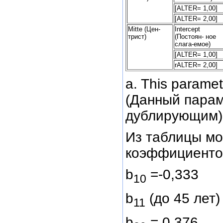
[ALTER= 1,00]
[ALTER= 2,00]
Mitte (Цен-
Intercept
трист)
(Постоян- ное
слага-емое)
[ALTER= 1,00]
rALTER= 2,00]
a. This paramet
(Данный параме
дублирующим)
Из таблицы мо
коэффициенто
b
=-0,333
10
b
(до 45 лет)
11
b
= 0,376