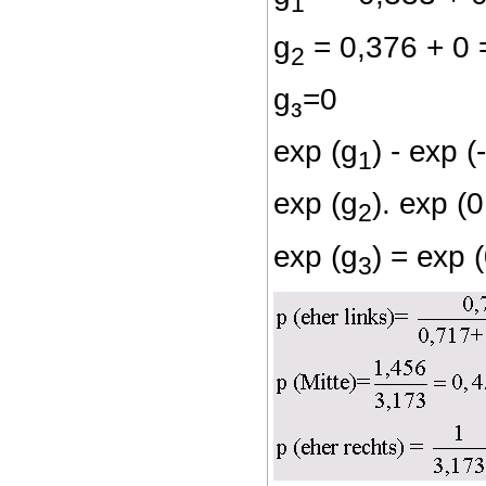
1
g
= 0,376 + 0 
2
g
=0
з
ехр (g
) - ехр 
1
ехр (g
). ехр (
2
ехр (g
) = ехр 
3