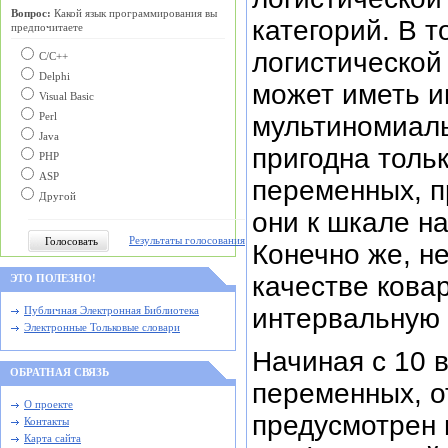
Вопрос:
Какой язык программирования вы
категорий. В т
предпочитаете
логистической
С/C++
Delphi
может иметь и
Visual Basic
Perl
мультиномиаль
Java
пригодна толь
PHP
ASP
переменных, п
Другой
они к шкале н
Результаты голосования
Конечно же, н
качестве кова
ЭТО ПОЛЕЗНО!
интервальную 
Публичная Электронная Библиотека
Электронные Тольковые словари
Начиная с 10 
ОБРАТНАЯ СВЯЗЬ
переменных, о
О проекте
предусмотрен м
Контакты
Карта сайта