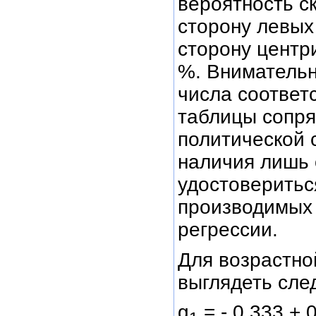
вероятность с
сторону левых 
сторону центри
%. Внимательн
числа соответ
таблицы сопря
политической 
наличия лишь 
удостоверитьс
производимых 
регрессии.
Для возрастно
выглядеть сл
g
= - 0,333 + 