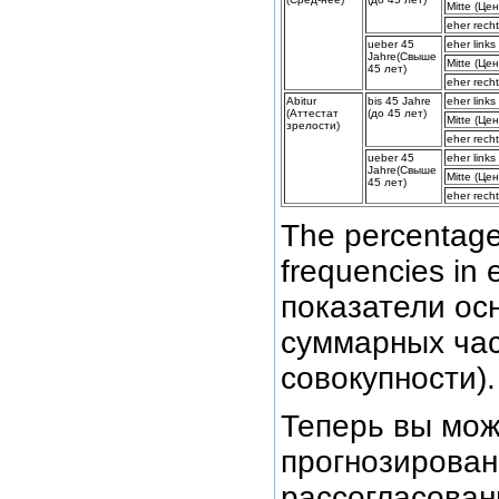
Mitte (Це
eher rech
ueber 45
eher link
Jahre(Свыше
Mitte (Це
45 лет)
eher rech
Abitur
bis 45 Jahre
eher link
(Аттестат
(до 45 лет)
Mitte (Це
зрелости)
eher rech
ueber 45
eher link
Jahre(Свыше
Mitte (Це
45 лет)
eher rech
The percentage
frequencies in
показатели о
суммарных час
совокупности).
Теперь вы мож
прогнозирован
рассогласован