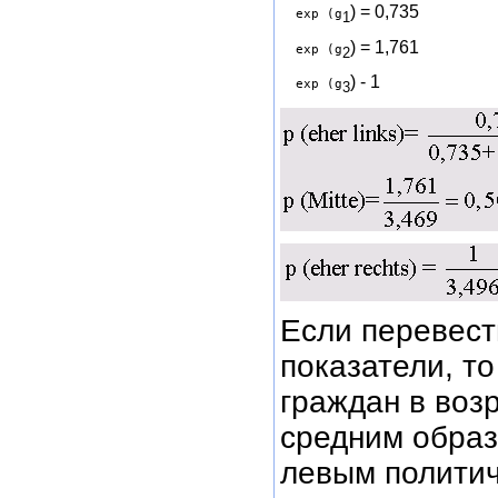
) = 0,735 
  exp (g
1
) = 1,761 
  exp (g
2
) - 1 
  exp (g
3
Если перевест
показатели, то
граждан в воз
средним образ
левым политич