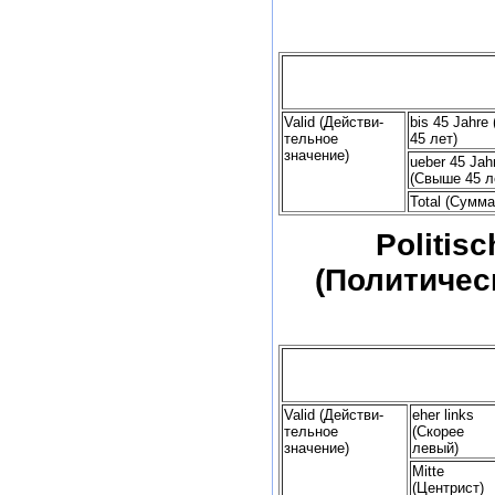
Valid (Действи-
bis 45 Jahre
тельное
45 лет)
значение)
ueber 45 Jah
(Свыше 45 л
Total (Сумма
Politis
(Политичес
Valid (Действи-
eher links
тельное
(Скорее
значение)
левый)
Mitte
(Центрист)