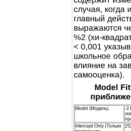
случая, когда
главный дейст
выражаются че
%2 (хи-квадра
< 0,001 указыв
школьное обра
влияние на за
самооценка).
Model Fi
приближе
Model (Модель)
-2 
ло
пр
Intercept Only (Только
25