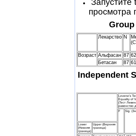
Запустите t
просмотра 
Group 
Лекарство
N
M
(С
Возраст
Альфасан
87
62
Бетасан
87
61
Independent 
Levene's Tes
Equality of 
(Тест Левен
равенство 
F
Sig. (З
Lower
Upper (Верхняя
(Нижняя
граница)
граница)