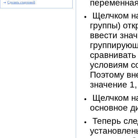
переменная
Сделать стартовой
Щелчком на 
группы) отк
ввести знач
группирующ
сравнивать
условиям со
Поэтому вне
значение 1,
Щелчком на
основное д
Теперь сле
установлен