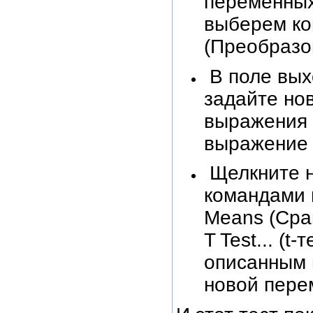
переменных
выберем ко
(Преобразов
В поле выхо
задайте нов
выражения 
выражение g
Щелкните н
командами 
Means (Сра
T Test... (
описанным 
новой пере