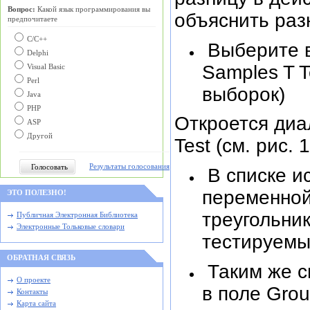
Вопрос:
Какой язык программирования вы
объяснить раз
предпочитаете
С/C++
Выберите в
Delphi
Samples T T
Visual Basic
Perl
выборок)
Java
PHP
Откроется диа
ASP
Другой
Test (см. рис. 1
Результаты голосования
В списке и
переменной
ЭТО ПОЛЕЗНО!
треугольни
Публичная Электронная Библиотека
Электронные Тольковые словари
тестируемых
ОБРАТНАЯ СВЯЗЬ
Таким же с
О проекте
в поле Grou
Контакты
Карта сайта