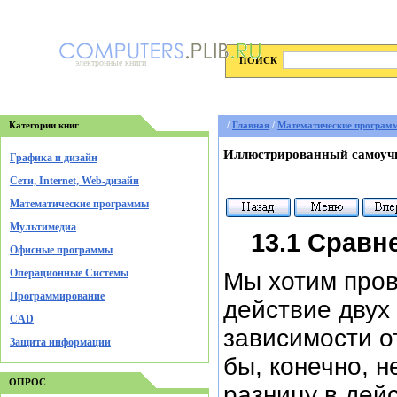
ПОИСК
электронные книги
Категории книг
/
Главная
/
Математические програм
Иллюстрированный самоучи
Графика и дизайн
Cети, Internet, Web-дизайн
Математические программы
Мультимедиа
13.1 Сравн
Офисные программы
Операционные Системы
Мы хотим пров
Программирование
действие двух
CAD
зависимости о
Защита информации
бы, конечно, н
ОПРОС
разницу в дей