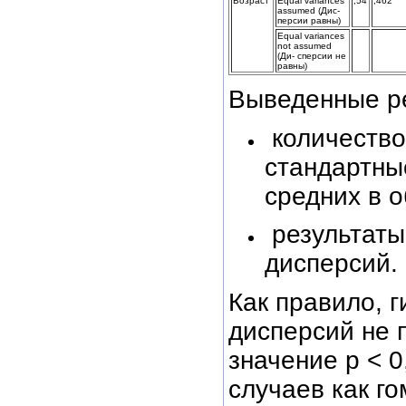
Возраст
Equal variances
,54
,462
assumed (Дис-
персии равны)
Equal variances
not assumed
(Ди- сперсии не
равны)
Выведенные ре
количество
стандартны
средних в о
результаты
дисперсий.
Как правило, г
дисперсий не 
значение р < 0
случаев как го