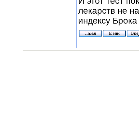
И этот тест п
лекарств не н
индексу Брока 