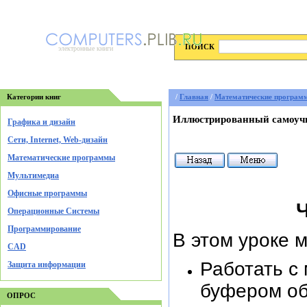
ПОИСК
электронные книги
Категории книг
/
Главная
/
Математические програм
Иллюстрированный самоучи
Графика и дизайн
Cети, Internet, Web-дизайн
Математические программы
Мультимедиа
Офисные программы
Операционные Системы
Программирование
В этом уроке 
CAD
Работать с
Защита информации
буфером об
ОПРОС