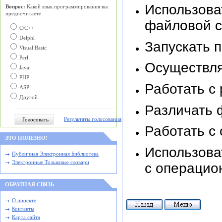
Использова
Вопрос:
Какой язык программирования вы
предпочитаете
файловой с
С/C++
Delphi
Запускать 
Visual Basic
Perl
Осуществля
Java
PHP
Работать с
ASP
Другой
Различать 
Результаты голосования
Работать с
ЭТО ПОЛЕЗНО!
Использова
Публичная Электронная Библиотека
Электронные Тольковые словари
с операцио
ОБРАТНАЯ СВЯЗЬ
О проекте
Контакты
Карта сайта