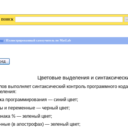
ПОИСК
мы
/ Иллюстрированный самоучитель по MatLab
Цветовые выделения и синтаксическ
ов выполняет синтаксический контроль программного кода 
еления:
ка программирования — синий цвет;
ты и переменные — черный цвет;
знака
% —
зеленый цвет;
ные (в апострофах) — зеленый цвет;