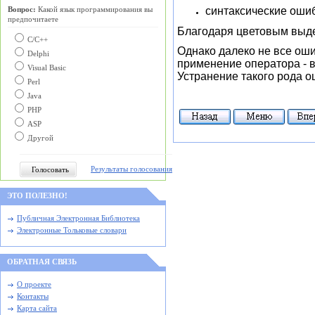
синтаксические ошиб
Вопрос:
Какой язык программирования вы
предпочитаете
Благодаря цветовым выде
С/C++
Однако далеко не все ош
Delphi
применение оператора - вм
Visual Basic
Устранение такого рода 
Perl
Java
PHP
ASP
Другой
Результаты голосования
ЭТО ПОЛЕЗНО!
Публичная Электронная Библиотека
Электронные Тольковые словари
ОБРАТНАЯ СВЯЗЬ
О проекте
Контакты
Карта сайта