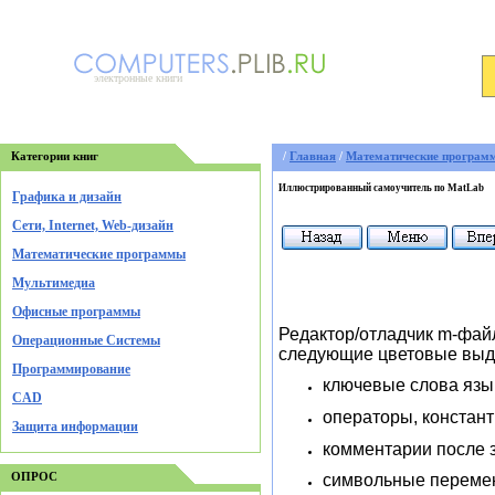
электронные книги
Категории книг
/
Главная
/
Математические програм
Иллюстрированный самоучитель по MatLab
Графика и дизайн
Cети, Internet, Web-дизайн
Математические программы
Мультимедиа
Офисные программы
Редактор/отладчик m-файл
Операционные Системы
следующие цветовые выд
Программирование
ключевые слова язы
CAD
операторы, констан
Защита информации
комментарии после 
ОПРОС
символьные перемен