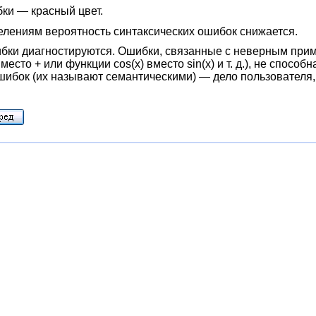
ки — красный цвет.
лениям вероятность синтаксических ошибок снижается.
ибки диагностируются. Ошибки, связанные с неверным при
есто + или функции cos(x) вместо sin(x) и т. д.), не спос
ошибок (их называют семантическими) — дело пользователя