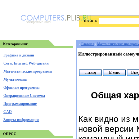
ПОИСК
электронные книги
Категории книг
/
Главная
/
Математические програм
Иллюстрированный самоучи
Графика и дизайн
Cети, Internet, Web-дизайн
Математические программы
Мультимедиа
Офисные программы
Общая хар
Операционные Системы
Программирование
CAD
Как видно из 
Защита информации
новой версии 
ОПРОС
командный инт