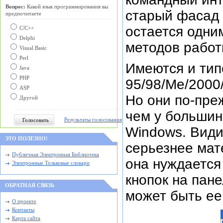
Вопрос:
Какой язык программирования вы
старый фасад
предпочитаете
остается одни
С/C++
Delphi
методов работ
Visual Basic
Perl
Имеются и тип
Java
PHP
95/98/Me/2000
ASP
Но они по-пре
Другой
чем у больши
Результаты голосования
Windows. Види
ЭТО ПОЛЕЗНО!
серьезнее мат
Публичная Электронная Библиотека
она нуждается
Электронные Тольковые словари
кнопок на пан
ОБРАТНАЯ СВЯЗЬ
может быть ее
О проекте
Контакты
Карта сайта