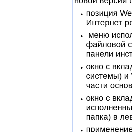
новой версии 
позиция We
Интернет р
меню испол
файловой си
панели инс
окно с вкла
системы) и
части основ
окно с вкл
исполненных
папка) в ле
применение