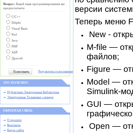
Вопрос:
Какой язык программирования вы
версии систе
предпочитаете
С/C++
Теперь меню F
Delphi
Visual Basic
New - откр
Perl
Java
M-file — от
PHP
ASP
файлов;
Другой
Figure — от
Результаты голосования
Model — от
ЭТО ПОЛЕЗНО!
Simulink-мо
Публичная Электронная Библиотека
Электронные Тольковые словари
GUI — откр
графическо
ОБРАТНАЯ СВЯЗЬ
О проекте
Open — отк
Контакты
Карта сайта