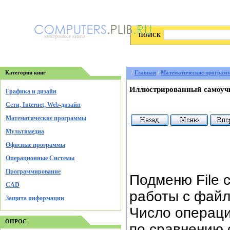
ПОИСК
электронные книги
Категории книг
/
Главная
/
Математические програм
Иллюстрированный самоучи
Графика и дизайн
Cети, Internet, Web-дизайн
Математические программы
Мультимедиа
Офисные программы
Операционные Системы
Программирование
Подменю File 
CAD
работы с файл
Защита информации
Число операци
ОПРОС
по сравнению 