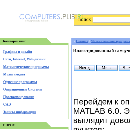
ПОИСК
электронные книги
Категории книг
/
Главная
/
Математические програм
Иллюстрированный самоучи
Графика и дизайн
Cети, Internet, Web-дизайн
Математические программы
Мультимедиа
Офисные программы
Операционные Системы
Программирование
Перейдем к оп
CAD
MATLAB 6.0. Эт
Защита информации
выглядит дово
ОПРОС
пунктов: