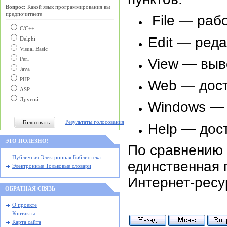
Вопрос:
Какой язык программирования вы
предпочитаете
File — раб
С/C++
Edit — ред
Delphi
Visual Basic
View — выв
Perl
Java
PHP
Web — дост
ASP
Другой
Windows — 
Результаты голосования
Help — дос
ЭТО ПОЛЕЗНО!
По сравнению 
Публичная Электронная Библиотека
единственная 
Электронные Тольковые словари
Интернет-ресу
ОБРАТНАЯ СВЯЗЬ
О проекте
Контакты
Карта сайта