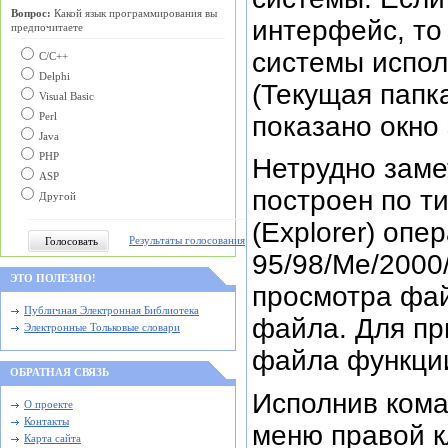
Вопрос:
Какой язык программирования вы
интерфейс, то
предпочитаете
системы исполь
С/C++
Delphi
(Текущая папка
Visual Basic
показано окно 
Perl
Java
PHP
Нетрудно заме
ASP
построен по т
Другой
(Explorer) оп
Результаты голосования
95/98/Me/2000
ЭТО ПОЛЕЗНО!
просмотра фа
Публичная Электронная Библиотека
файла. Для пр
Электронные Тольковые словари
файла функции
ОБРАТНАЯ СВЯЗЬ
Исполнив кома
О проекте
Контакты
меню правой 
Карта сайта