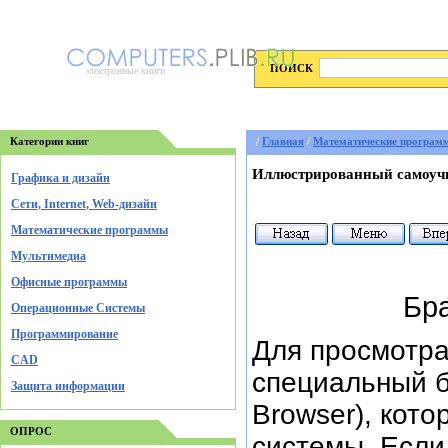
ПОИСК
электронные книги
Категории книг
/
Главная
/
Математические програм
Иллюстрированный самоучи
Графика и дизайн
Cети, Internet, Web-дизайн
Математические программы
Мультимедиа
Офисные программы
Бр
Операционные Системы
Программирование
Для просмотр
CAD
специальный б
Защита информации
Browser), кото
ОПРОС
системы. Если