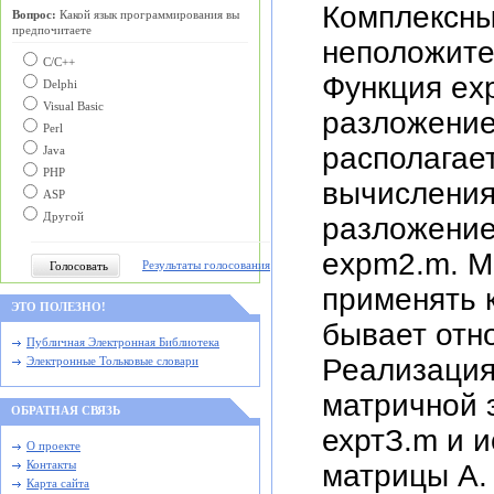
Комплексны
Вопрос:
Какой язык программирования вы
предпочитаете
неположите
С/C++
Функция ex
Delphi
Visual Basic
разложение
Perl
располагае
Java
PHP
вычисления
ASP
Другой
разложение
expm2.m. М
Результаты голосования
применять к
ЭТО ПОЛЕЗНО!
бывает отн
Публичная Электронная Библиотека
Реализация
Электронные Тольковые словари
матричной 
ОБРАТНАЯ СВЯЗЬ
ехртЗ.m и 
О проекте
матрицы А.
Контакты
Карта сайта