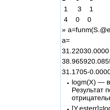
1 3 1
4 0 0
» a=funm(S.@
a=
31.22030.0000
38.965920.085
31.1705-0.000
logm(X) — 
Результат 
отрицатель
[Y.esterr]=