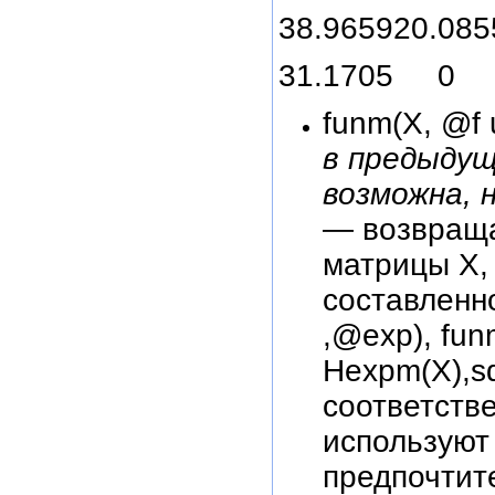
38.965920.08
31.1705 0 
funm(X, @f 
в предыдущ
возможна, 
— возвраща
матрицы X,
составленн
,@exp), fun
Hexpm(X),sq
соответств
используют
предпочтите