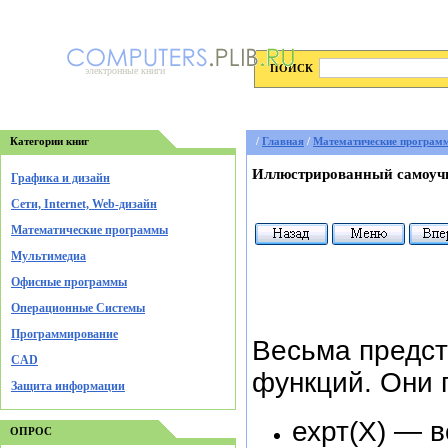
ПОИСК
электронные книги
Категории книг
/
Главная
/
Математические програм
Иллюстрированный самоучи
Графика и дизайн
Cети, Internet, Web-дизайн
Математические программы
Мультимедиа
Офисные программы
Операционные Системы
Программирование
Весьма предс
CAD
функций. Они 
Защита информации
ехрт(Х) — 
ОПРОС