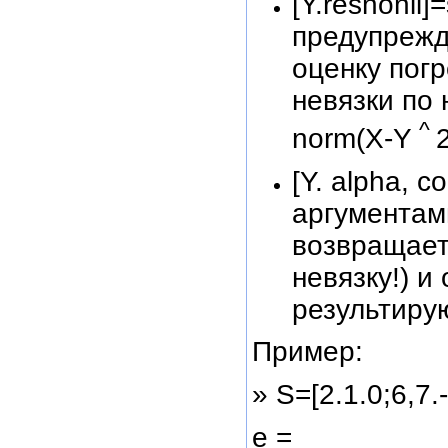
[Y.resnonii
предупрежд
оценку пог
невязки по 
^
norm(X-Y
2
[Y. alpha, 
аргументам
возвращает
невязку!) и
результиру
Пример:
» S=[2.1.0;6,7.
е =