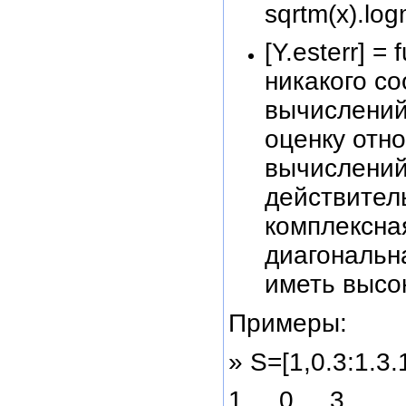
sqrtm(x).log
[Y.esterr] 
никакого с
вычислений
оценку отн
вычислений 
действител
комплексна
диагональн
иметь высо
Примеры:
» S=[1,0.3:1.3.
1 0 3