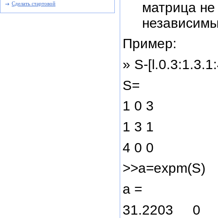
матрица не
Сделать стартовой
независимы
Пример:
» S-[l.0.3:1.3.1
S=
1 0 3
1 3 1
4 0 0
>>a=expm(S)
а =
31.2203 0 