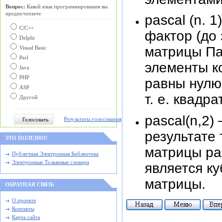
Вопрос:
Какой язык программирования вы
предпочитаете
pascal (n. 
С/C++
фактор (до 
Delphi
матрицы Па
Visual Basic
Perl
элементы к
Java
PHP
равны нулю
ASP
т. е. квадр
Другой
pascal(n,2)
Результаты голосования
результате
ЭТО ПОЛЕЗНО!
матрицы pas
Публичная Электронная Библиотека
Электронные Тольковые словари
является к
матрицы.
ОБРАТНАЯ СВЯЗЬ
О проекте
Контакты
Карта сайта