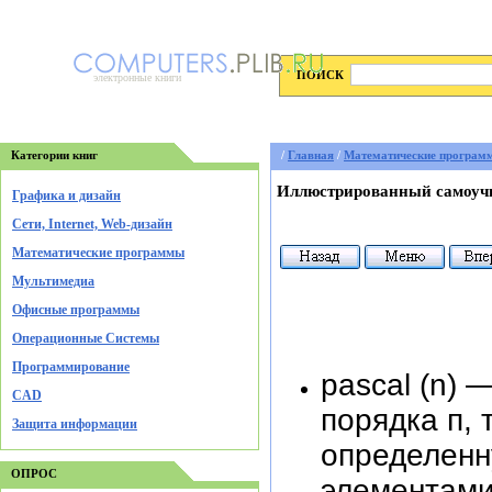
ПОИСК
электронные книги
Категории книг
/
Главная
/
Математические програм
Иллюстрированный самоучи
Графика и дизайн
Cети, Internet, Web-дизайн
Математические программы
Мультимедиа
Офисные программы
Операционные Системы
Программирование
pascal (n)
CAD
порядка п, 
Защита информации
определенн
ОПРОС
элементами