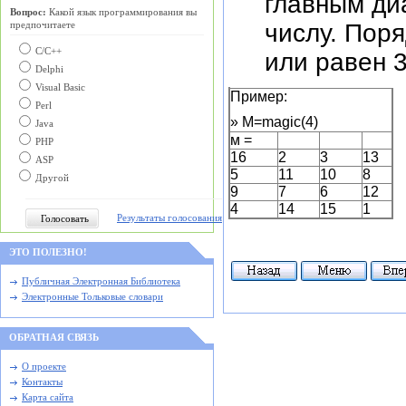
главным ди
Вопрос:
Какой язык программирования вы
числу. Пор
предпочитаете
С/C++
или равен 3
Delphi
Visual Basic
Пример:
Perl
» M=magic(4)
Java
м =
PHP
16
2
3
13
ASP
5
11
10
8
Другой
9
7
6
12
4
14
15
1
Результаты голосования
ЭТО ПОЛЕЗНО!
Публичная Электронная Библиотека
Электронные Тольковые словари
ОБРАТНАЯ СВЯЗЬ
О проекте
Контакты
Карта сайта