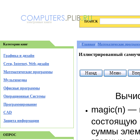
ПОИСК
электронные книги
Категории книг
/
Главная
/
Математические програм
Иллюстрированный самоучи
Графика и дизайн
Cети, Internet, Web-дизайн
Математические программы
Мультимедиа
Офисные программы
Вычис
Операционные Системы
Программирование
magic(n) —
CAD
состоящую 
Защита информации
суммы элем
ОПРОС