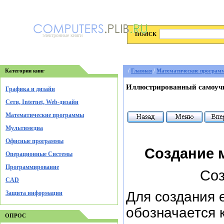
ПОИСК
электронные книги
Категории книг
/
Главная
/
Математические програм
Иллюстрированный самоучи
Графика и дизайн
Cети, Internet, Web-дизайн
Математические программы
Мультимедиа
Офисные программы
Создание 
Операционные Системы
Программирование
Соз
CAD
Для создания 
Защита информации
обозначается к
ОПРОС