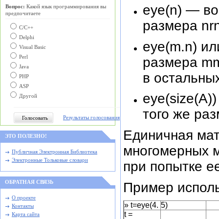
еуе(n) — в
Вопрос:
Какой язык программирования вы
предпочитаете
размера nrn
С/C++
Delphi
eye(m.n) и
Visual Basic
Perl
размера mm
Java
в остальных
PHP
ASP
eye(size(A
Другой
того же раз
Результаты голосования
Единичная мат
ЭТО ПОЛЕЗНО!
многомерных ма
Публичная Электронная Библиотека
Электронные Тольковые словари
при попытке е
ОБРАТНАЯ СВЯЗЬ
Пример исполь
О проекте
» t=eye(4.
5)
Контакты
t =
Карта сайта