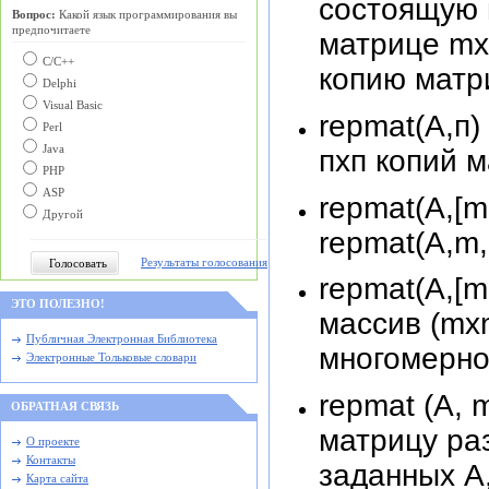
состоящую и
Вопрос:
Какой язык программирования вы
предпочитаете
матрице mx
С/C++
копию матр
Delphi
Visual Basic
repmat(А,п
Perl
Java
пхп копий 
PHP
ASP
repmat(A,[m
Другой
repmat(A,m,
Результаты голосования
repmat(A,[m
ЭТО ПОЛЕЗНО!
массив (mxn
Публичная Электронная Библиотека
многомерно
Электронные Тольковые словари
repmat (A, 
ОБРАТНАЯ СВЯЗЬ
матрицу ра
О проекте
Контакты
заданных А
Карта сайта