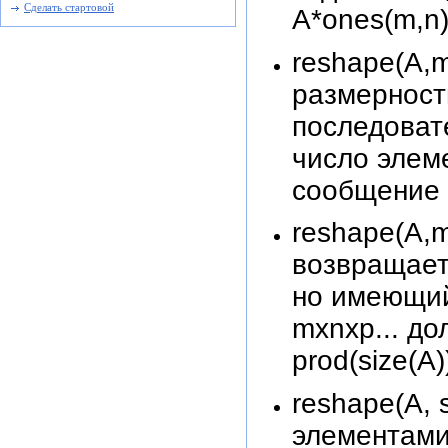
Сделать стартовой
A*ones(m,n)
reshape(A,
размерност
последоват
число элем
сообщение 
reshape(A,m,
возвращает
но имеющий
mxnxp... д
prod(size(A)
reshape(A,
элементами