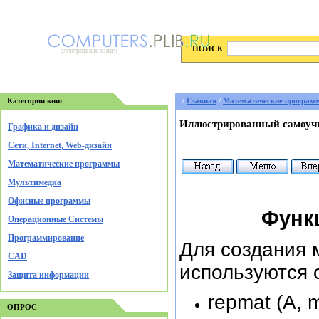
ПОИСК
электронные книги
Категории книг
/
Главная
/
Математические програм
Иллюстрированный самоучи
Графика и дизайн
Cети, Internet, Web-дизайн
Математические программы
Мультимедиа
Офисные программы
Функ
Операционные Системы
Программирование
Для создания 
CAD
используются 
Защита информации
repmat (А, 
ОПРОС