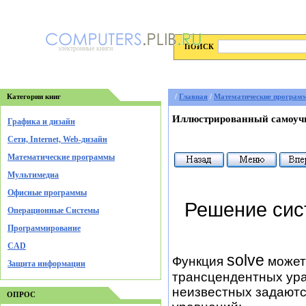
ПОИСК
электронные книги
Категории книг
/
Главная
/
Математические програм
Иллюстрированный самоучи
Графика и дизайн
Cети, Internet, Web-дизайн
Математические программы
Мультимедиа
Офисные программы
Решение сис
Операционные Системы
Программирование
CAD
solve
Функция
может
Защита информации
трансцендентных ура
неизвестных задаютс
ОПРОС