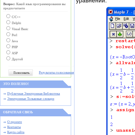
уравнений:
Вопрос:
Какой язык программирования вы
предпочитаете
С/C++
Delphi
Visual Basic
Perl
Java
PHP
ASP
Другой
Результаты голосования
ЭТО ПОЛЕЗНО!
Публичная Электронная Библиотека
Электронные Тольковые словари
ОБРАТНАЯ СВЯЗЬ
О проекте
Контакты
Карта сайта