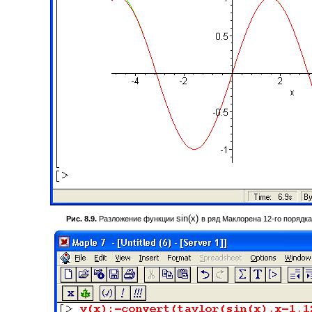
sin(x)
Рис. 8.9.
Разложение функции
в ряд Маклорена 12-го порядка