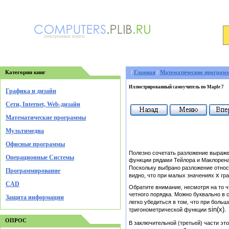
электронные книги
Категории книг
/
Главная
/
Математические програм
Иллюстрированный самоучитель по Maple 7
Графика и дизайн
Cети, Internet, Web-дизайн
Математические программы
Мультимедиа
Офисные программы
Полезно сочетать разложение выраже
Операционные Системы
функции рядами Тейлора и Маклорена.
Поскольку выбрано разложение отно
Программирование
х
видно, что при малых значениях
гра
CAD
Обратите внимание, несмотря на то ч
четного порядка. Можно буквально в
Защита информации
легко убедиться в том, что при боль
sin(x).
тригонометрической функции
ОПРОС
В заключительной (третьей) части эт