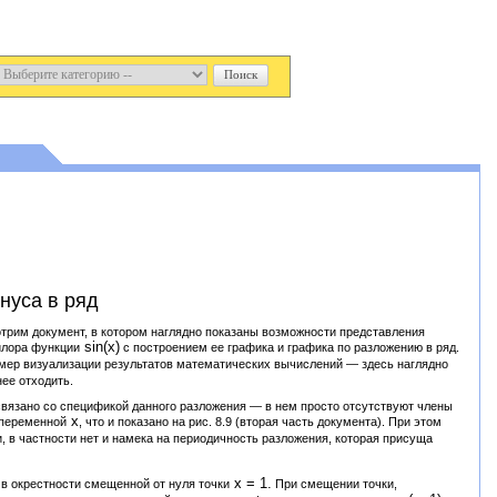
нуса в ряд
отрим документ, в котором наглядно показаны возможности представления
sin(x)
йлора функции
с построением ее графика и графика по разложению в ряд.
имер визуализации результатов математических вычислений — здесь наглядно
ее отходить.
 связано со спецификой данного разложения — в нем просто отсутствуют члены
х
 переменной
, что и показано на рис. 8.9 (вторая часть документа). При этом
, в частности нет и намека на периодичность разложения, которая присуща
х = 1.
 в окрестности смещенной от нуля точки
При смещении точки,