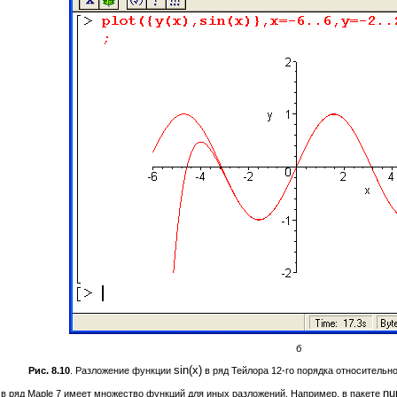
б
sin(x)
Рис. 8.10
. Разложение функции
в ряд Тейлора 12-го порядка относительн
nu
 ряд Maple 7 имеет множество функций для иных разложений. Например, в пакете