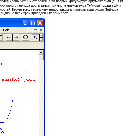
(х- 1)n
яются члены четных степеней, а во-вторых, фигурирует аргумент вида
.
ия одного периода достигается при числе членов ряда Тейлора порядка 10 и
ностей. Кроме того, серьезным недостатком аппроксимации рядом Тейлора
 видно на всех трех приведенных примерах.