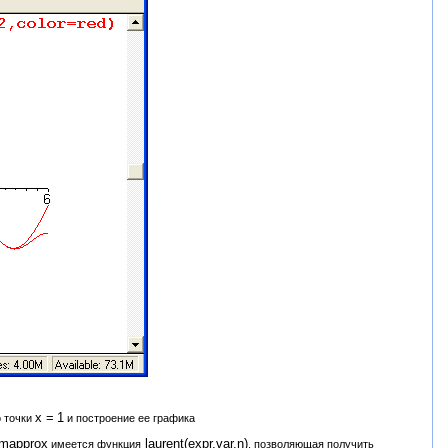
х =
1
о точки
и построение ее графика
mapprox
laurent(expr,var,n)
имеется функция
, позволяющая получить