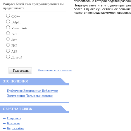
относительно которой ведется разлож
Вопрос:
Какой язык программирования вы
Нетрудно заметить, что даже при пре
предпочитаете
более. Однако существенное повышен
является непредсказуемое поведение 
С/C++
Delphi
Visual Basic
Perl
Java
PHP
ASP
Другой
Результаты голосования
ЭТО ПОЛЕЗНО!
Публичная Электронная Библиотека
Электронные Тольковые словари
ОБРАТНАЯ СВЯЗЬ
О проекте
Контакты
Карта сайта