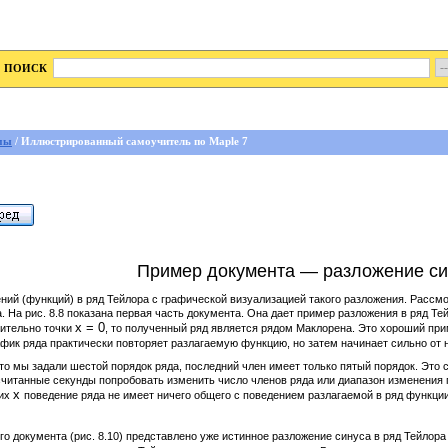
ПОИСК
мы
/ Иллюстрированный самоучитель по Maple 7
Пример документа — разложение си
ний (функций) в ряд Тейлора с графической визуализацией такого разложения. Рассм
 На рис. 8.8 показана первая часть документа. Она дает пример разложения в ряд Те
х = 0
сительно точки
, то полученный ряд является рядом Маклорена. Это хороший пр
фик ряда практически повторяет разлагаемую функцию, но затем начинает сильно от н
то мы задали шестой порядок ряда, последний член имеет только пятый порядок. Это
 считанные секунды попробовать изменить число членов ряда или диапазон изменения
х
ших
поведение ряда не имеет ничего общего с поведением разлагаемой в ряд функции
ого документа (рис. 8.10) представлено уже истинное разложение синуса в ряд Тейлора