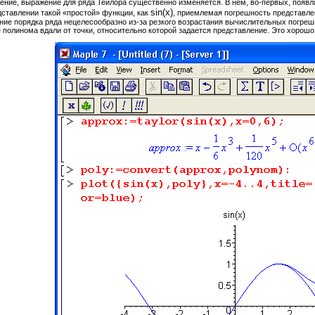
ение, выражение для ряда Тейлора существенно изменяется. В нем, во-первых, появл
sin(x)
дставлении такой «простой» функции, как
, приемлемая погрешность представлен
ие порядка ряда нецелесообразно из-за резкого возрастания вычислительных погреш
полинома вдали от точки, относительно которой задается представление. Это хорошо