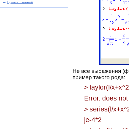
Сделать стартовой
Не все выражения (ф
пример такого рода:
> taylor(l/x+x^2
Error, does not
> series(l/x+x^
je-4*2