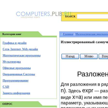
ПОИСК
электронные книги
Категории книг
/
Главная
/
Математические програм
Иллюстрированный самоучи
Графика и дизайн
Cети, Internet, Web-дизайн
Математические программы
Мультимедиа
Офисные программы
Разложен
Операционные Системы
Программирование
Для разложения в ря
CAD
n)
ехрr
. Здесь
— раз
Защита информации
х=а
виде
) или имя п
параметр, указывающ
ОПРОС