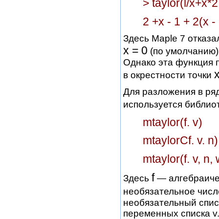
> taylor(l/x+x*2
2 +x - 1 + 2(x - 
Здесь Maple 7 отказа
х = 0
(по умолчанию)
Однако эта функция 
в окрестности точки
Для разложения в ря
используется библио
mtaylor(f. v)
mtaylorCf. v. n)
mtaylor(f. v, n, 
f
Здесь
— алгебраиче
необязательное числ
необязательный спис
переменных списка v