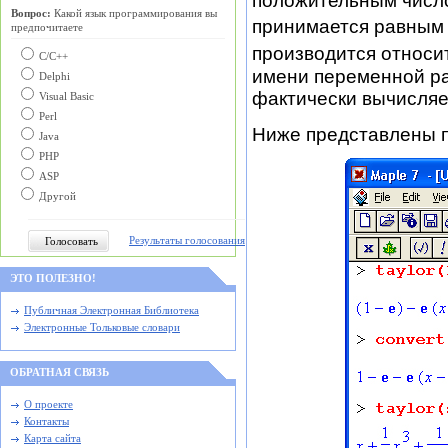
положительным число
Вопрос:
Какой язык программирования вы
принимается равным 
предпочитаете
производится относи
С/C++
имени переменной ра
Delphi
фактически вычисляе
Visual Basic
Perl
Ниже представлены 
Java
PHP
ASP
Другой
Результаты голосования
ЭТО ПОЛЕЗНО!
Публичная Электронная Библиотека
Электронные Тольковые словари
ОБРАТНАЯ СВЯЗЬ
О проекте
Контакты
Карта сайта