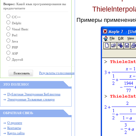
Вопрос:
Какой язык программирования вы
Thielelnterpola
предпочитаете
С/C++
Примеры применения
Delphi
Visual Basic
Perl
Java
PHP
ASP
Другой
Результаты голосования
ЭТО ПОЛЕЗНО!
Публичная Электронная Библиотека
Электронные Тольковые словари
ОБРАТНАЯ СВЯЗЬ
О проекте
Контакты
Карта сайта