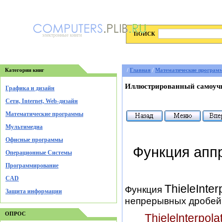
ПОИСК
электронные книги
Категории книг
/
Главная
/
Математические програм
Иллюстрированный самоучи
Графика и дизайн
Cети, Internet, Web-дизайн
Математические программы
Мультимедиа
Офисные программы
Функция апп
Операционные Системы
Программирование
CAD
ThieleInter
Функция
Защита информации
непрерывных дробей (
ОПРОС
Thielelnterpola