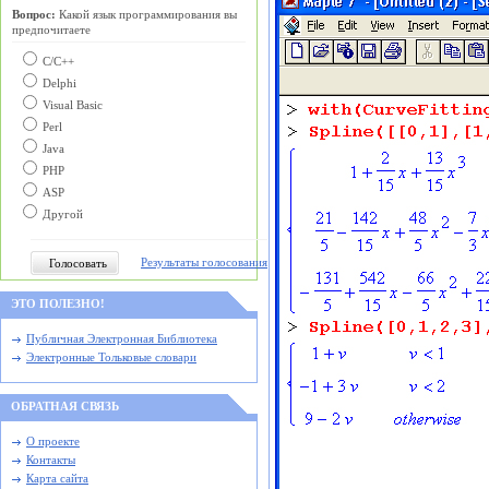
Вопрос:
Какой язык программирования вы
предпочитаете
С/C++
Delphi
Visual Basic
Perl
Java
PHP
ASP
Другой
Результаты голосования
ЭТО ПОЛЕЗНО!
Публичная Электронная Библиотека
Электронные Тольковые словари
ОБРАТНАЯ СВЯЗЬ
О проекте
Контакты
Карта сайта