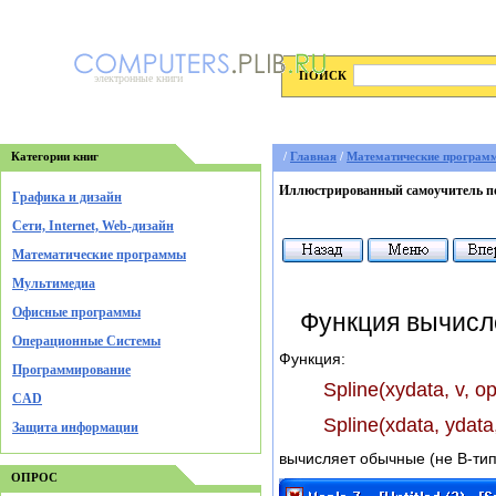
ПОИСК
электронные книги
Категории книг
/
Главная
/
Математические програм
Иллюстрированный самоучитель по
Графика и дизайн
Cети, Internet, Web-дизайн
Математические программы
Мультимедиа
Офисные программы
Функция вычисл
Операционные Системы
Функция:
Программирование
Spline(xydata, v, op
CAD
Spline(xdata, ydata,
Защита информации
вычисляет обычные (не В-ти
ОПРОС