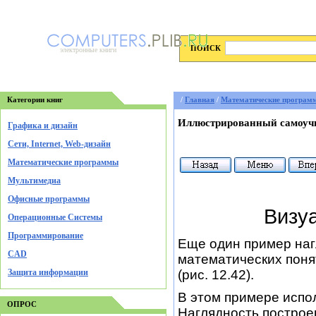
ПОИСК
электронные книги
Категории книг
/
Главная
/
Математические програм
Иллюстрированный самоучи
Графика и дизайн
Cети, Internet, Web-дизайн
Математические программы
Мультимедиа
Офисные программы
Визу
Операционные Системы
Программирование
Еще один пример наг
CAD
математических поня
(рис. 12.42).
Защита информации
В этом примере испо
ОПРОС
Наглядность построе