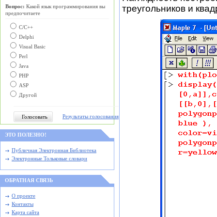
треугольников и квад
Вопрос:
Какой язык программирования вы
предпочитаете
С/C++
Delphi
Visual Basic
Perl
Java
PHP
ASP
Другой
Результаты голосования
ЭТО ПОЛЕЗНО!
Публичная Электронная Библиотека
Электронные Тольковые словари
ОБРАТНАЯ СВЯЗЬ
О проекте
Контакты
Карта сайта