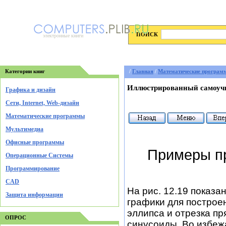
ПОИСК
электронные книги
Категории книг
/
Главная
/
Математические програм
Иллюстрированный самоучи
Графика и дизайн
Cети, Internet, Web-дизайн
Математические программы
Мультимедиа
Офисные программы
Примеры п
Операционные Системы
Программирование
CAD
На рис. 12.19 показ
Защита информации
графики для построе
эллипса и отрезка пр
ОПРОС
синусоиды. Во избеж