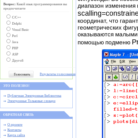
диапазон изменения 
Вопрос:
Какой язык программирования вы
предпочитаете
scalling=constrai
С/C++
координат, что гаран
Delphi
геометрических фигу
Visual Basic
оказываются малыми.
Perl
P
помощью подменю
Java
PHP
ASP
Другой
Результаты голосования
ЭТО ПОЛЕЗНО!
Публичная Электронная Библиотека
Электронные Тольковые словари
ОБРАТНАЯ СВЯЗЬ
О проекте
Контакты
Карта сайта