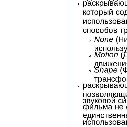
раскрываю
который со
использова
способов тр
None
(Н
использу
Motion
(
движени
Shape
(
трансфо
раскрываю
позволяющи
звуковой си
фильма не с
единственн
использова
сопровожде