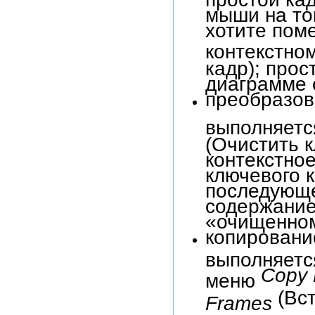
мыши на то
хотите поме
контекстно
кадр); про
диаграмме 
преобразов
выполняет
(Очистить 
контекстно
ключевого к
последующе
содержание
«очищенном
копирование
выполняетс
Copy
меню
(Вс
Frames