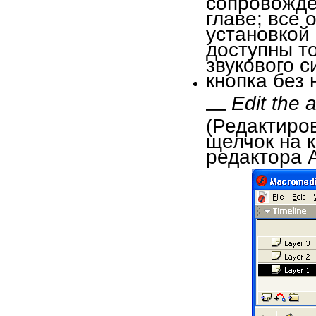
главе; все 
установкой 
доступны т
звукового с
кнопка без
Edit the a
—
(Редактиров
щелчок на 
редактора A