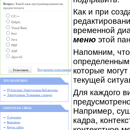
Вопрос:
Какой язык программирования вы
предпочитаете
Как и при созд
С/C++
редактировани
Delphi
временной диа
Visual Basic
Perl
меню
этой па
Java
PHP
Напомним, что
ASP
Другой
определенным 
которые могут
Результаты голосования
текущей ситуац
ЭТО ПОЛЕЗНО!
Для каждого в
Публичная Электронная Библиотека
Электронные Тольковые словари
предусмотрено
Например, сущ
ОБРАТНАЯ СВЯЗЬ
кадра, контек
О проекте
Контакты
контекстное м
Карта сайта