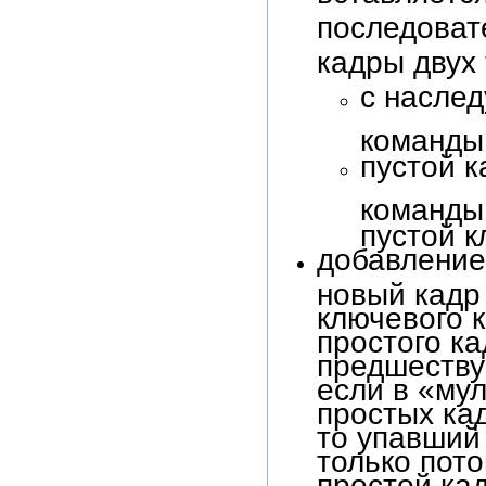
последоват
кадры двух 
с насле
команд
пустой к
команд
пустой к
добавление
новый кадр
ключевого 
простого к
предшеству
если в «му
простых кад
то упавший
только пот
простой кад