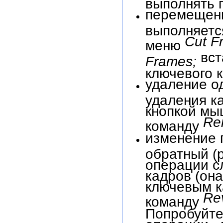
выполнять 
перемещени
выполняетс
Cut 
меню
вст
Frames;
ключевого 
удаление од
удаления к
кнопкой мы
Re
команду
изменение 
обратный (
операции с
кадров (он
ключевым к
Re
команду
Попробуйте
операции «