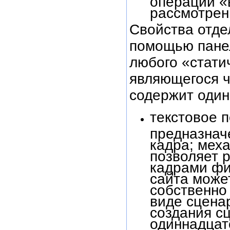
рассмотрен
Свойства отде
помощью панел
любого «статич
являющегося ч
содержит один 
текстовое 
предназнач
кадра; меха
позволяет 
кадрами фи
сайта может
собственно
виде сценар
создания сц
одиннадцат