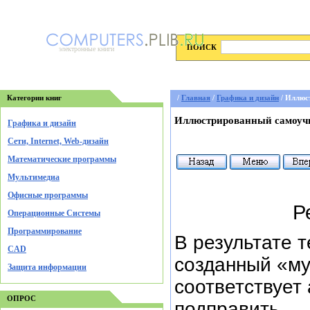
ПОИСК
электронные книги
Категории книг
/
Главная
/
Графика и дизайн
/ Иллюс
Иллюстрированный самоучи
Графика и дизайн
Cети, Internet, Web-дизайн
Математические программы
Мультимедиа
Офисные программы
Р
Операционные Системы
Программирование
В результате 
CAD
созданный «му
Защита информации
соответствует 
ОПРОС
подправить.