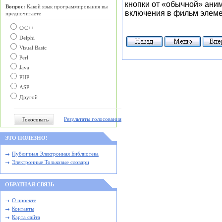
кнопки от «обычной» аним
Вопрос:
Какой язык программирования вы
включения в фильм элеме
предпочитаете
С/C++
Delphi
Visual Basic
Perl
Java
PHP
ASP
Другой
Результаты голосования
ЭТО ПОЛЕЗНО!
Публичная Электронная Библиотека
Электронные Тольковые словари
ОБРАТНАЯ СВЯЗЬ
О проекте
Контакты
Карта сайта