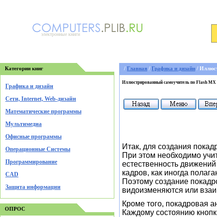
электронные книги
Категории книг
/
Главная
/
Графика и дизайн
/ Иллюс
Иллюстрированный самоучитель по Flash MX
Графика и дизайн
Cети, Internet, Web-дизайн
Математические программы
Мультимедиа
Офисные программы
Итак, для создания покад
Операционные Системы
При этом необходимо учит
Программирование
естественность движений 
кадров, как иногда полаг
CAD
Поэтому создание покадр
Защита информации
видоизменяются или взаи
Кроме того, покадровая а
ОПРОС
Каждому состоянию кнопк