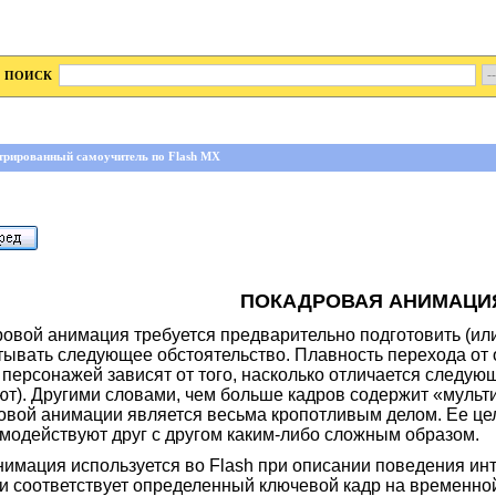
ПОИСК
трированный самоучитель по Flash MX
ПОКАДРОВАЯ АНИМАЦИ
ровой анимация требуется предварительно подготовить (ил
ывать следующее обстоятельство. Плавность перехода от од
персонажей зависят от того, насколько отличается следующ
ают). Другими словами, чем больше кадров содержит «муль
овой анимации является весьма кропотливым делом. Ее цел
модействуют друг с другом каким-либо сложным образом.
нимация используется во Flash при описании поведения ин
и соответствует определенный ключевой кадр на временно