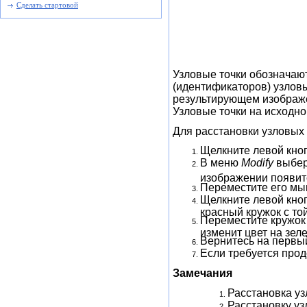
Сделать стартовой
Узловые точки обозначаю
(идентификаторов) узловы
результирующем изображен
Узловые точки на исходн
Для расстановки узловых
Щелкните левой кно
В меню
Modify
выбер
изображении появитс
Переместите его мыш
Щелкните левой кноп
красный кружок с той
Переместите кружок 
изменит цвет на зел
Вернитесь на первый
Если требуется прод
Замечания
Расстановка уз
Расстановку уз