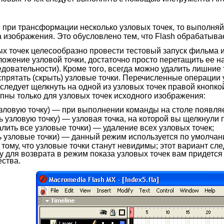
 при трансформации несколько узловых точек, то выполняйт
а изображения. Это обусловлено тем, что Flash обрабатыва
х точек целесообразно провести тестовый запуск фильма 
ложение узловой точки, достаточно просто перетащить ее на
довательности). Кроме того, всегда можно удалить лишние т
спрятать (скрыть) узловые точки. Перечисленные операции
 следует щелкнуть на одной из узловых точек правой кнопко
пны только для узловых точек исходного изображения:
зловую точку) — при выполнении команды на столе появляе
ь узловую точку) — узловая точка, на которой вы щелкнули
алить все узловые точки) — удаление всех узловых точек;
ь узловые точки) — данный режим используется по умолчан
 тому, что узловые точки станут невидимы; этот вариант сл
ку для возврата в режим показа узловых точек вам придетс
ства.