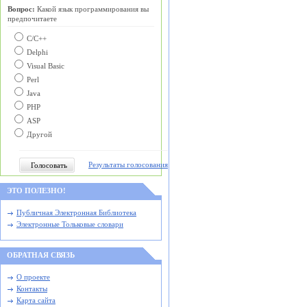
Вопрос:
Какой язык программирования вы
предпочитаете
С/C++
Delphi
Visual Basic
Perl
Java
PHP
ASP
Другой
Результаты голосования
ЭТО ПОЛЕЗНО!
Публичная Электронная Библиотека
Электронные Тольковые словари
ОБРАТНАЯ СВЯЗЬ
О проекте
Контакты
Карта сайта