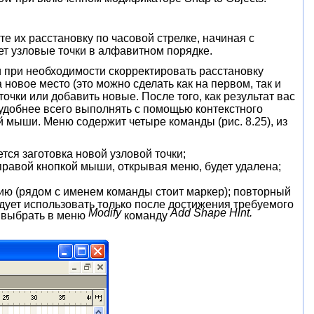
е их расстановку по часовой стрелке, начиная с
ет узловые точки в алфавитном порядке.
и при необходимости скорректировать расстановку
 новое место (это можно сделать как на первом, так и
очки или добавить новые. После того, как результат вас
 удобнее всего выполнять с помощью контекстного
й мыши. Меню содержит четыре команды (рис. 8.25), из
тся заготовка новой узловой точки;
 правой кнопкой мыши, открывая меню, будет удалена;
ию (рядом с именем команды стоит маркер); повторный
едует использовать только после достижения требуемого
Modify
Add Shape Hint.
я выбрать в меню
команду