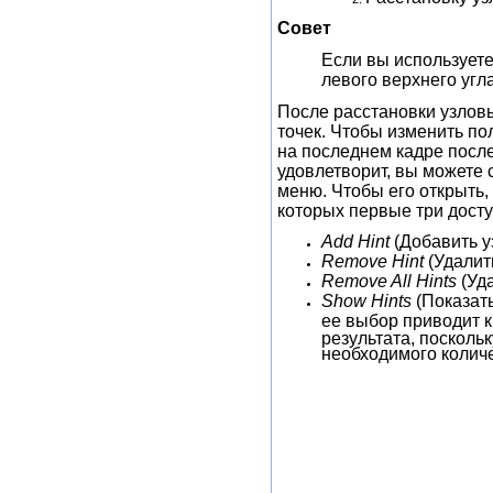
Совет
Если вы используете
левого верхнего угл
После расстановки узловы
точек. Чтобы изменить по
на последнем кадре после
удовлетворит, вы можете 
меню. Чтобы его открыть,
которых первые три досту
Add Hint
(Добавить у
Remove Hint
(Удалит
Remove All Hints
(Уд
Show Hints
(Показат
ее выбор приводит к
результата, посколь
необходимого количе