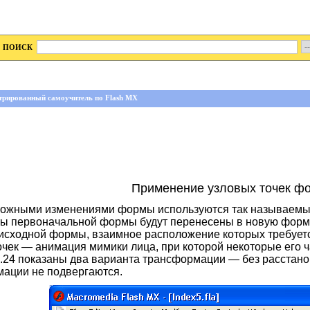
ПОИСК
трированный самоучитель по Flash MX
Применение узловых точек ф
ложными изменениями формы используются так называемые 
ты первоначальной формы будут перенесены в новую форму
 исходной формы, взаимное расположение которых требует
чек — анимация мимики лица, при которой некоторые его ча
.24 показаны два варианта трансформации — без расстанов
мации не подвергаются.