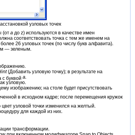
асстановкой узловых точек
ы (от
а
до z) используются в качестве имен
олжна соответствовать точка с тем же именем на
олее 26 узловых точек (по числу букв алфавита).
ем — зеленым.
зображению.
Hint
(Добавить узловую точку); в результате на
а.
а с буквой
ак узловую.
ему изображению; на столе будет присутствовать
еченной в исходном кадре; после перемещения кружок
 цвет узловой точки изменился на желтый.
оцедуру для каждой из них.
мации трансформации.
ow при включенном модификаторе Snap to Objects.