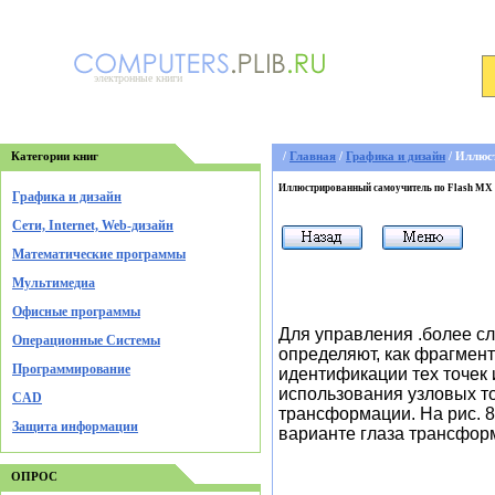
электронные книги
Категории книг
/
Главная
/
Графика и дизайн
/ Иллюс
Иллюстрированный самоучитель по Flash MX
Графика и дизайн
Cети, Internet, Web-дизайн
Математические программы
Мультимедиа
Офисные программы
Для управления .более с
Операционные Системы
определяют, как фрагмен
Программирование
идентификации тех точек
использования узловых то
CAD
трансформации. На рис. 8
Защита информации
варианте глаза трансфор
ОПРОС