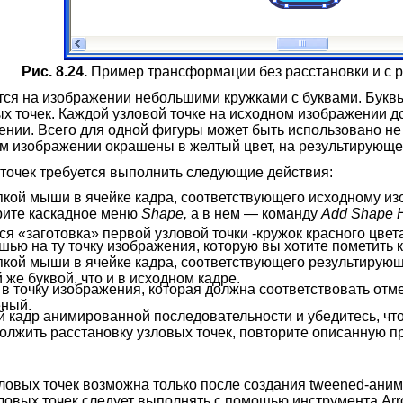
Рис. 8.24.
Пример трансформации без расстановки и с р
тся на изображении небольшими кружками с буквами. Букв
х точек. Каждой узловой точке на исходном изображении д
ии. Всего для одной фигуры может быть использовано не б
ом изображении окрашены в желтый цвет, на результирующ
 точек требуется выполнить следующие действия:
пкой мыши в ячейке кадра, соответствующего исходному и
ите каскадное меню
Shape,
а в нем — команду
Add Shape 
я «заготовка» первой узловой точки -кружок красного цвет
ью на ту точку изображения, которую вы хотите пометить к
кой мыши в ячейке кадра, соответствующего результирующ
 же буквой, что и в исходном кадре.
в точку изображения, которая должна соответствовать отм
еный.
 кадр анимированной последовательности и убедитесь, что
олжить расстановку узловых точек, повторите описанную пр
ловых точек возможна только после создания tweened-ани
ловых точек следует выполнять с помощью инструмента Arr