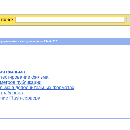
ПОИСК
трированный самоучитель по Flash MX
ция фильма
 тестирование фильма
аметров публикации
льма в дополнительных форматах
 шаблонов
ние Flash-сервера