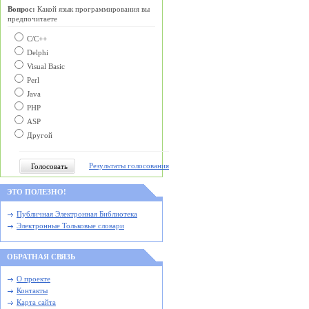
Вопрос:
Какой язык программирования вы
предпочитаете
С/C++
Delphi
Visual Basic
Perl
Java
PHP
ASP
Другой
Результаты голосования
ЭТО ПОЛЕЗНО!
Публичная Электронная Библиотека
Электронные Тольковые словари
ОБРАТНАЯ СВЯЗЬ
О проекте
Контакты
Карта сайта