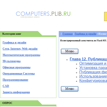
электронные книги
Категории книг
/
Главная
/
Графика и дизайн
/ Иллюс
Иллюстрированный самоучитель по Flash MX
Графика и дизайн
Cети, Internet, Web-дизайн
Математические программы
Глава 12. Публика
Мультимедиа
Оптимизация и
Офисные программы
Установка пар
Публикация фи
Операционные Системы
Использование
Программирование
Конфигурирова
CAD
Защита информации
ОПРОС