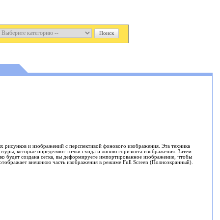
ых рисунков и изображений с перспективой фонового изображения. Эта техника
онтуры, которые определяют точки схода и линию горизонта изображения. Затем
ко будет создана сетка, вы деформируете импортированное изображение, чтобы
 отображает внешнюю часть изображения в режиме Full Screen (Полноэкранный).