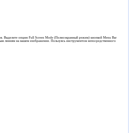
тов. Выделите опцию Full Screen Mode (Полноэкранный режим) кнопкой Menu Bar
вным линиям на вашем изображении. Пользуясь инструментом непосредственного