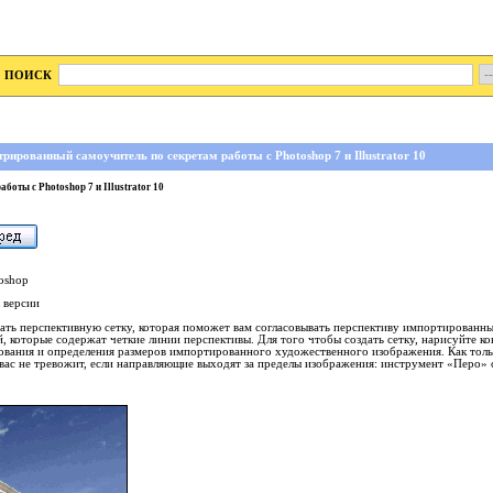
ПОИСК
рированный самоучитель по секретам работы с Photoshop 7 и Illustrator 10
оты с Photoshop 7 и Illustrator 10
oshop
 версии
ать перспективную сетку, которая поможет вам согласовывать перспективу импортированн
, которые содержат четкие линии перспективы. Для того чтобы создать сетку, нарисуйте к
ования и определения размеров импортированного художественного изображения. Как толь
ь вас не тревожит, если направляющие выходят за пределы изображения: инструмент «Перо»