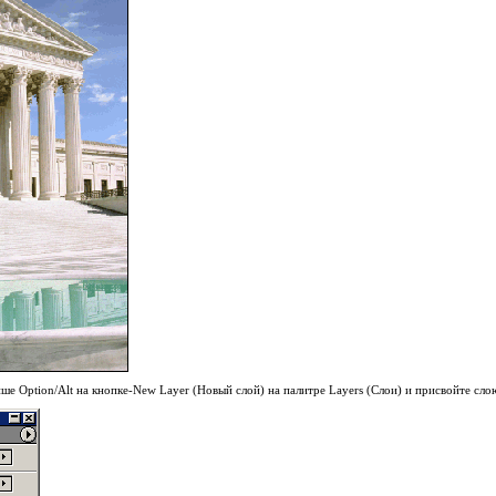
ше Option/Alt на кнопке-New Layer (Новый слой) на палитре Layers (Слои) и присвойте сло