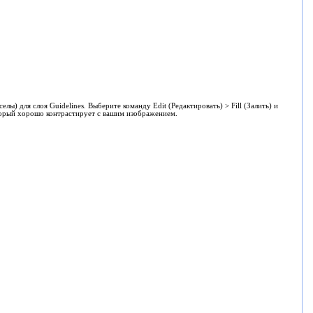
лы) для слоя Guidelines. Выберите команду Edit (Редактировать) > Fill (Залить) и
оторый хорошо контрастирует с вашим изображением.