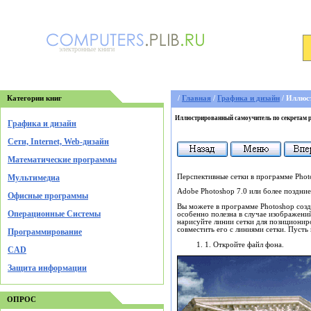
электронные книги
Категории книг
/
Главная
/
Графика и дизайн
/ Иллюст
Иллюстрированный самоучитель по секретам раб
Графика и дизайн
Cети, Internet, Web-дизайн
Математические программы
Перспективные сетки в программе Phot
Мультимедиа
Adobe Photoshop 7.0 или более поздние
Офисные программы
Вы можете в программе Photoshop созд
Операционные Системы
особенно полезна в случае изображений
нарисуйте линии сетки для позиционир
совместить его с линиями сетки. Пуст
Программирование
1. Откройте файл фона.
CAD
Защита информации
ОПРОС