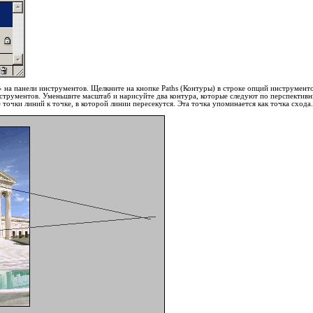
» на панели инструментов. Щелкните на кнопке Paths (Контуры) в строке опций инструмен
нструментов. Уменьшите масштаб и нарисуйте два контура, которые следуют по перспекти
точки линий к точке, в которой линии пересекутся. Эта точка упоминается как точка схода.