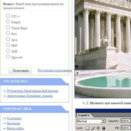
Вопрос:
Какой язык программирования вы
предпочитаете
С/C++
Delphi
Visual Basic
Perl
Java
PHP
ASP
Другой
Результаты голосования
ЭТО ПОЛЕЗНО!
Публичная Электронная Библиотека
Электронные Тольковые словари
2. Щелкните при нажатой клави
ОБРАТНАЯ СВЯЗЬ
О проекте
Контакты
Карта сайта