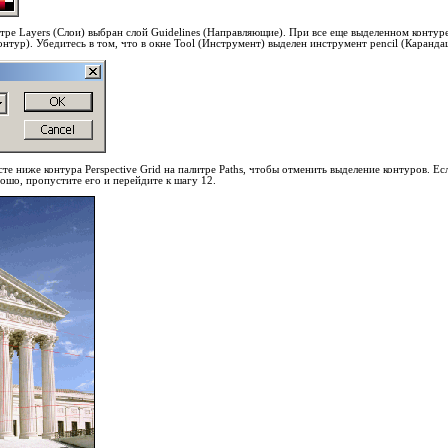
итре Layers (Слои) выбран слой Guidelines (Направляющие). При все еще выделенном контуре
онтур). Убедитесь в том, что в окне Tool (Инструмент) выделен инструмент pencil (Каранда
те ниже контура Perspective Grid на палитре Paths, чтобы отменить выделение контуров. Е
ошо, пропустите его и перейдите к шагу 12.