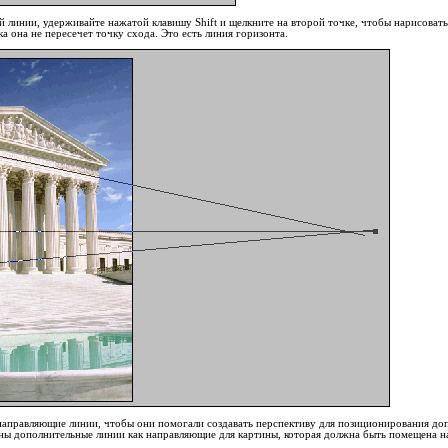
й линии, удерживайте нажатой клавишу Shift и щелкните на второй точке, чтобы нарисова
ка она не пересечет точку схода. Это есть линия горизонта.
направляющие линии, чтобы они помогали создавать перспективу для позиционирования до
ны дополнительные линии как направляющие для картины, которая должна быть помещена на