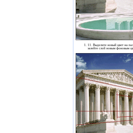
11. Выделите новый цвет на пал
залейте слой новым фоновым цв