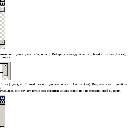
ентов инструмент pencil (Карандаш). Выберите команду Window (Окно) > Brushes (Кисти), 
 пиксел.
Color (Цвет), чтобы отобразить на дисплее палитру Color (Цвет). Выделите очень яркий ц
.
атываться, они служат только как ориентирующие линии при построении изображения.