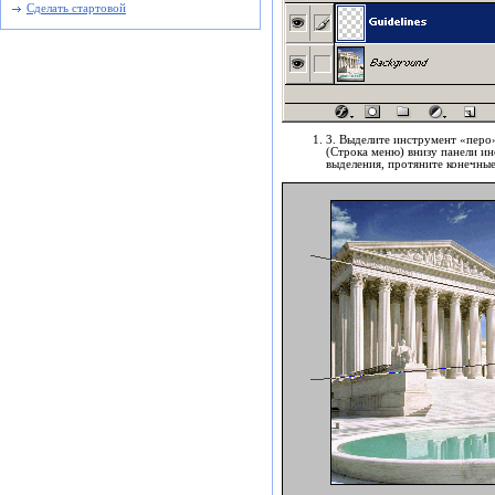
Сделать стартовой
3. Выделите инструмент «перо
(Строка меню) внизу панели и
выделения, протяните конечные 