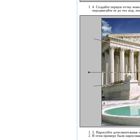
4. Создайте первую точку ново
передвигайте ее до тех пор, по
5. Нарисуйте дополнительные 
В этом примере были нарисова