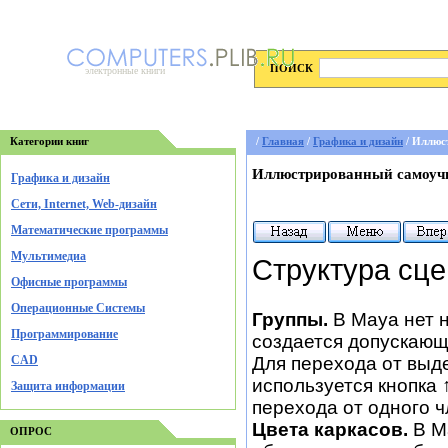
ПОИСК
электронные книги
Категории книг
/
Главная
/
Графика и дизайн
/ Иллюс
Иллюстрированный самоучи
Графика и дизайн
Cети, Internet, Web-дизайн
Математические программы
Мультимедиа
Структура сц
Офисные программы
Операционные Системы
Группы.
В Maya нет н
Программирование
создается допускающ
CAD
Для перехода от выд
используется кнопка
Защита информации
перехода от одного ч
Цвета каркасов.
В Ma
ОПРОС