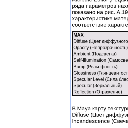
ряда параметров нахо
показано на рис. А.1
характеристике мате
соответствие характ
MAX
Diffuse (Цвет диффузног
Opacity (Непрозрачность)
Ambient (Подсветка)
Self-Illumination (Самосв
Bump (Рельефность)
Glossiness (Глянцевитост
Specular Level (Сила бле
Specular (Зеркальный)
Reflection (Отражение)
В Maya карту тексту
Diffuse (Цвет диффуз
Incandescence (Свече