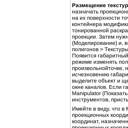
Размещение текстур
назначать проекцион
на их поверхности то
контейнера модифика
тонированной раскра
проекции. Затем нуж
(Моделирование) и, в
полигонов > Текстуры
Появится габаритный
режиме изменять пол
произвольнойточке, 
исчезновению габари
выделите объект и щ
окне каналов. Если г
Manipulator (Показат
инструментов, присты
Имейте в виду, что в
проекционных коорди
координат, назначенн
проекционных коорди