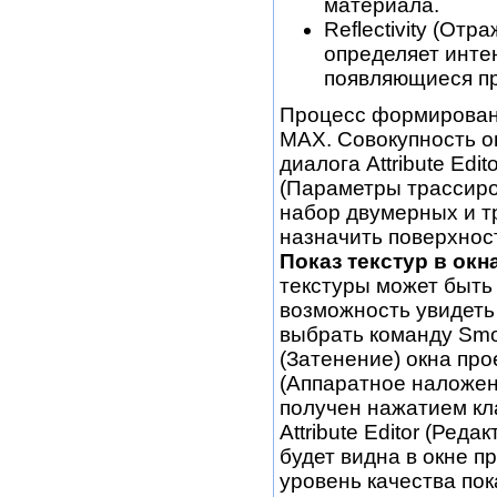
материала.
Reflectivity (От
определяет инте
появляющиеся пр
Процесс формирован
МАХ. Совокупность о
диалога Attribute Edi
(Параметры трассиро
набор двумерных и т
назначить поверхнос
Показ текстур в окн
текстуры может быть 
возможность увидеть 
выбрать команду Smoo
(Затенение) окна про
(Аппаратное наложен
получен нажатием кла
Attribute Editor (Ред
будет видна в окне п
уровень качества пок