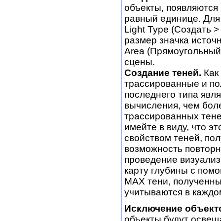
объекты, появляются
равный единице. Для 
Light Type (Создать 
размер значка источн
Area (Прямоугольный)
сцены.
Создание теней.
Как 
трассированные и по
последнего типа явл
вычисления, чем бол
трассированных тене
имейте в виду, что э
свойством теней, по
возможность повторно
проведение визуализа
карту глубины с пом
МАХ тени, полученны
учитываются в каждо
Исключение объекто
объекты будут освещ