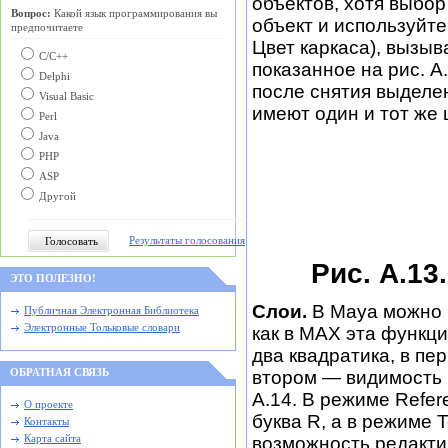
объектов, хотя выбор
Вопрос:
Какой язык программирования вы
объект и используйте
предпочитаете
Цвет каркаса), вызы
С/C++
показанное на рис. А.
Delphi
после снятия выделен
Visual Basic
имеют один и тот же 
Perl
Java
PHP
ASP
Другой
Результаты голосования
Рис. А.13
ЭТО ПОЛЕЗНО!
Слои.
В Maya можно ра
Публичная Электронная Библиотека
Электронные Тольковые словари
как в МАХ эта функци
два квадратика, в пе
втором — видимость р
ОБРАТНАЯ СВЯЗЬ
А.14. В режиме Refer
О проекте
буква R, а в режиме 
Контакты
возможность редакти
Карта сайта