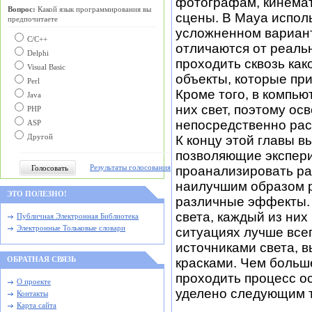
фотографам, кинемат
Вопрос:
Какой язык программирования вы
сцены. В Maya исполь
предпочитаете
усложненном варианте
С/C++
отличаются от реальн
Delphi
проходить сквозь ка
Visual Basic
объекты, которые пр
Perl
Кроме того, в компь
Java
них свет, поэтому о
PHP
непосредственно рас
ASP
Другой
К концу этой главы 
позволяющие экспери
Результаты голосования
проанализировать ра
наилучшим образом р
ЭТО ПОЛЕЗНО!
различные эффекты. 
света, каждый из них
Публичная Электронная Библиотека
Электронные Тольковые словари
ситуациях лучше все
источниками света, в
ОБРАТНАЯ СВЯЗЬ
красками. Чем больше
проходить процесс о
О проекте
уделено следующим 
Контакты
Карта сайта