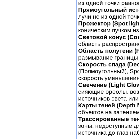
из одной точки равно
Прямоугольный источ
лучи не из одной точ
Прожектор (Spot ligh
коническим пучком из
Световой конус (Con
область распростран
Область полутени (P
размывание границы 
Скорость спада (Dec
(Прямоугольный), Spo
скорость уменьшения
Свечение (Light Glow
сияющие ореолы, воз
источников света или
Карты теней (Depth
объектов на затеняе
Трассированные тен
зоны, недоступные дл
источника до глаз на