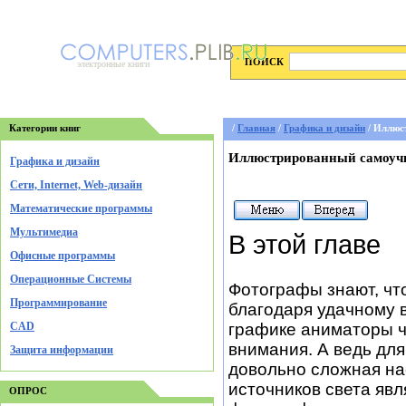
ПОИСК
электронные книги
Категории книг
/
Главная
/
Графика и дизайн
/ Иллюс
Иллюстрированный самоучи
Графика и дизайн
Cети, Internet, Web-дизайн
Математические программы
Мультимедиа
В этой главе
Офисные программы
Операционные Системы
Фотографы знают, чт
Программирование
благодаря удачному 
CAD
графике аниматоры ч
внимания. А ведь дл
Защита информации
довольно сложная на
источников света явл
ОПРОС