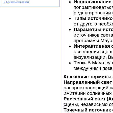
Использование 
Сделать стартовой
попрактиковатьс
редактировании 
Типы источнико
от другого необ
Параметры исто
источников свет
программы Maya 
Интерактивная 
освещения сцен
визуализации. В
Тени.
В Maya сущ
между ними позв
Ключевые термины
Направленный свет (D
распространяющий па
имитации солнечных 
Рассеянный свет (Amb
сцены, независимо от
Точечный источник св