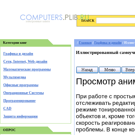
ПОИСК
электронные книги
Категории книг
/
Главная
/
Графика и дизайн
/ Иллюс
Иллюстрированный самоучи
Графика и дизайн
Cети, Internet, Web-дизайн
Математические программы
Мультимедиа
Просмотр ани
Офисные программы
Операционные Системы
При работе с просты
Программирование
отслеживать редакти
CAD
режиме тонированной
объектов и, кроме то
Защита информации
скорость реагирован
проблемы. В конце ко
ОПРОС