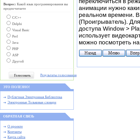
переключиться в реж
Вопрос:
Какой язык программирования вы
анимации нужно каки
предпочитаете
реальном времени. В 
С/C++
(Проигрыватель). Дл
Delphi
доступа Window > Pla
Visual Basic
использует видеокарт
Perl
можно посмотреть на 
Java
PHP
ASP
Другой
Результаты голосования
ЭТО ПОЛЕЗНО!
Публичная Электронная Библиотека
Электронные Тольковые словари
ОБРАТНАЯ СВЯЗЬ
О проекте
Контакты
Карта сайта