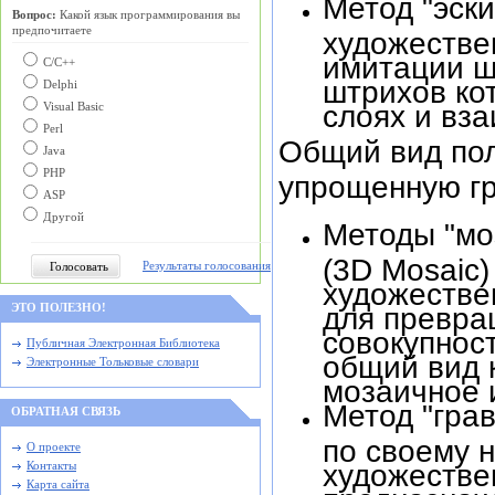
Метод "эски
Вопрос:
Какой язык программирования вы
предпочитаете
художестве
имитации ш
С/C++
штрихов ко
Delphi
слоях и вз
Visual Basic
Perl
Общий вид пол
Java
PHP
упрощенную гр
ASP
Другой
Методы "мо
(3D Mosaic
Результаты голосования
художестве
ЭТО ПОЛЕЗНО!
для превра
совокупнос
Публичная Электронная Библиотека
общий вид 
Электронные Тольковые словари
мозаичное 
Метод "грав
ОБРАТНАЯ СВЯЗЬ
по своему 
О проекте
художестве
Контакты
Карта сайта
предназнач