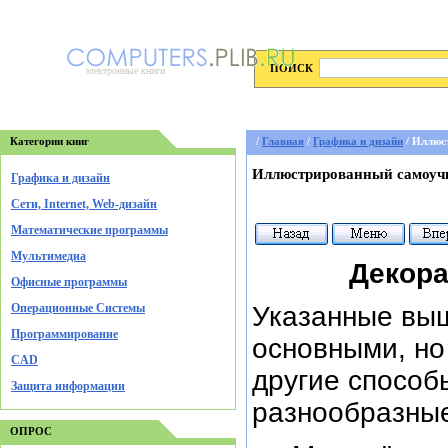
ПОИСК
электронные книги
Категории книг
/
Главная
/
Графика и дизайн
/ Иллюс
Иллюстрированный самоучи
Графика и дизайн
Cети, Internet, Web-дизайн
Математические программы
Мультимедиа
Декора
Офисные программы
Операционные Системы
Указанные выш
Программирование
основными, но
CAD
другие способ
Защита информации
разнообразны
ОПРОС