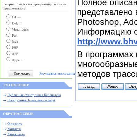
Полное описан
Вопрос:
Какой язык программирования вы
предпочитаете
представлено 
С/C++
Photoshop, Ado
Delphi
Информацию об
Visual Basic
Perl
http://www.bh
Java
PHP
В программах 
ASP
Другой
многообразные
методов трасс
Результаты голосования
ЭТО ПОЛЕЗНО!
Публичная Электронная Библиотека
Электронные Тольковые словари
ОБРАТНАЯ СВЯЗЬ
О проекте
Контакты
Карта сайта