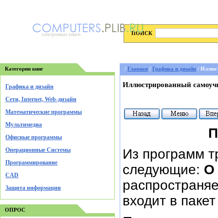
ПОИСК
электронные книги
Категории книг
/
Главная
/
Графика и дизайн
/ Иллюс
Иллюстрированный самоучи
Графика и дизайн
Cети, Internet, Web-дизайн
Математические программы
Мультимедиа
П
Офисные программы
Операционные Системы
Из программ т
Программирование
следующие:
О
CAD
распространяе
Защита информации
входит в паке
ОПРОС