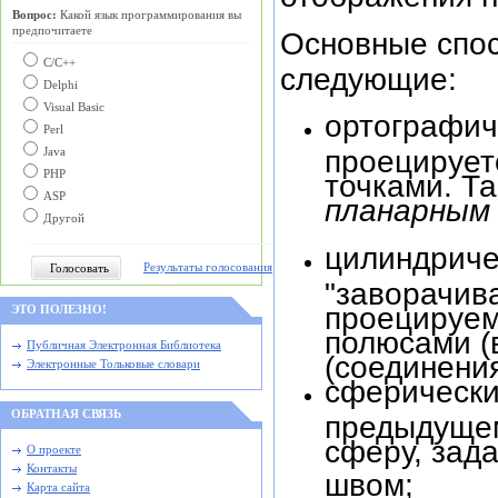
Вопрос:
Какой язык программирования вы
предпочитаете
Основные спос
С/C++
следующие:
Delphi
Visual Basic
ортографиче
Perl
проецирует
Java
PHP
точками. Т
ASP
планарны
Другой
цилиндричес
Результаты голосования
"заворачива
проецируем
ЭТО ПОЛЕЗНО!
полюсами (
Публичная Электронная Библиотека
(соединения
Электронные Тольковые словари
сферический
ОБРАТНАЯ СВЯЗЬ
предыдущем
сферу, зад
О проекте
Контакты
швом;
Карта сайта