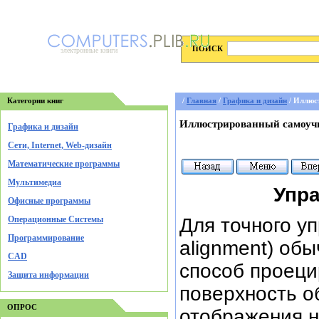
ПОИСК
электронные книги
Категории книг
/
Главная
/
Графика и дизайн
/ Иллюс
Иллюстрированный самоучи
Графика и дизайн
Cети, Internet, Web-дизайн
Математические программы
Мультимедиа
Упр
Офисные программы
Операционные Системы
Для точного у
Программирование
alignment) об
CAD
способ проеци
Защита информации
поверхность об
ОПРОС
отображения н