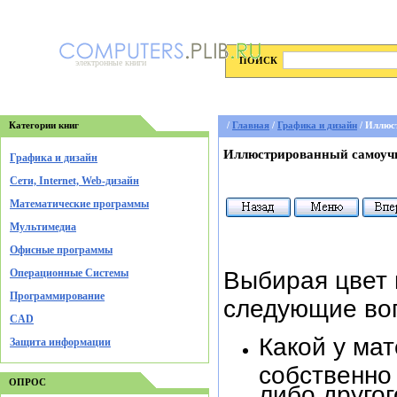
ПОИСК
электронные книги
Категории книг
/
Главная
/
Графика и дизайн
/ Иллюс
Иллюстрированный самоучи
Графика и дизайн
Cети, Internet, Web-дизайн
Математические программы
Мультимедиа
Офисные программы
Операционные Системы
Выбирая цвет 
Программирование
следующие во
CAD
Какой у мат
Защита информации
собственно 
ОПРОС
либо другог