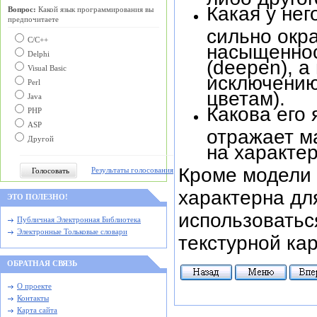
Какая у него
Вопрос:
Какой язык программирования вы
предпочитаете
сильно окр
С/C++
насыщеннос
Delphi
(deepen), 
Visual Basic
исключению
Perl
цветам).
Java
Какова его я
PHP
ASP
отражает м
Другой
на характе
Кроме модели 
Результаты голосования
характерна дл
ЭТО ПОЛЕЗНО!
использоватьс
Публичная Электронная Библиотека
Электронные Тольковые словари
текстурной кар
ОБРАТНАЯ СВЯЗЬ
О проекте
Контакты
Карта сайта