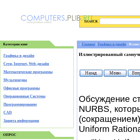
ПОИСК
электронные книги
Категории книг
/
Главная
/
Графика и дизайн
/ Иллюс
Иллюстрированный самоучи
Графика и дизайн
Cети, Internet, Web-дизайн
Математические программы
Мультимедиа
Офисные программы
Операционные Системы
Обсуждение ст
Программирование
NURBS, которы
CAD
(сокращением)
Защита информации
Uniform Rationa
ОПРОС