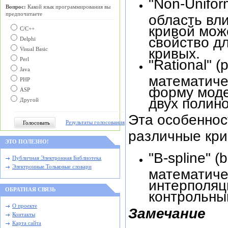
"Non-Unifor
Вопрос:
Какой язык программирования вы
предпочитаете
область вл
кривой мож
С/C++
свойство д
Delphi
кривых.
Visual Basic
Perl
"Rational" 
Java
математиче
PHP
форму моде
ASP
двух полин
Другой
Эта особеннос
Результаты голосования
различные кри
ЭТО ПОЛЕЗНО!
"B-spline" 
Публичная Электронная Библиотека
Электронные Тольковые словари
математиче
интерполяц
ОБРАТНАЯ СВЯЗЬ
контрольны
О проекте
Замечание
Контакты
Карта сайта