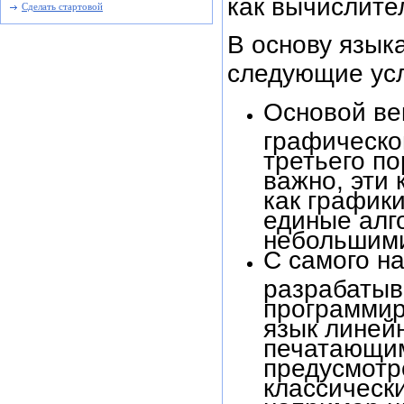
как вычислител
Сделать стартовой
В основу язык
следующие ус
Основой ве
графическо
третьего по
важно, эти
как графики
единые алг
небольшими
С самого н
разрабатыва
программир
язык линей
печатающим
предусмотр
классическ
например ци