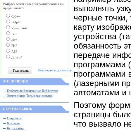
Вопрос:
Какой язык программирования вы
выполнять узк
предпочитаете
черные точки, 
С/C++
Delphi
карту изображ
Visual Basic
устройства (та
Perl
Java
обязанность э
PHP
ASP
передаче инф
Другой
программами (
Результаты голосования
программами в
(лазерными п
ЭТО ПОЛЕЗНО!
автоматами и
Публичная Электронная Библиотека
Электронные Тольковые словари
Поэтому форм
ОБРАТНАЯ СВЯЗЬ
страницы было
О проекте
что вызвало н
Контакты
Карта сайта