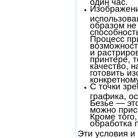
один час.
Изображени
использован
образом не
способност
Процесс пр
возможност
и растриро
принтере, 
качество, н
готовить и
конкретному
С точки зре
графика, о
Безье — эт
можно присво
Кроме того
обработка 
Эти условия и 