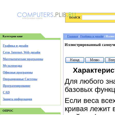
ПОИСК
электронные книги
Категории книг
/
Главная
/
Графика и дизайн
/ Иллюс
Иллюстрированный самоучи
Графика и дизайн
Cети, Internet, Web-дизайн
Математические программы
Мультимедиа
Характерис
Офисные программы
Операционные Системы
Для любого з
Программирование
базовых функц
CAD
Если веса все
Защита информации
кривая лежит 
ОПРОС