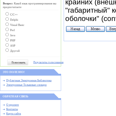
крайних (внеш
Вопрос:
Какой язык программирования вы
предпочитаете
"габаритный" 
С/C++
оболочки" (conv
Delphi
Visual Basic
Perl
Java
PHP
ASP
Другой
Результаты голосования
ЭТО ПОЛЕЗНО!
Публичная Электронная Библиотека
Электронные Тольковые словари
ОБРАТНАЯ СВЯЗЬ
О проекте
Контакты
Карта сайта