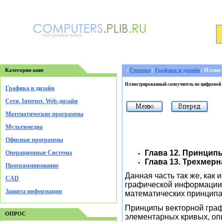
электронные книги
Категории книг
/
Главная
/
Графика и дизайн
/ Иллюс
Иллюстрированный самоучитель по цифровой
Графика и дизайн
Cети, Internet, Web-дизайн
Математические программы
Мультимедиа
Офисные программы
Глава 12. Принцип
Операционные Системы
Глава 13. Трехмер
Программирование
Данная часть так же, как
CAD
графической информации —
Защита информации
математических принципа
Принципы векторной граф
ОПРОС
элементарных кривых, оп