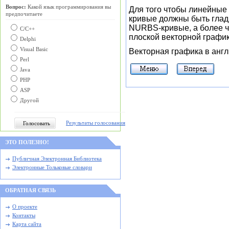
Вопрос:
Какой язык программирования вы
Для того чтобы линейные
предпочитаете
кривые должны быть глад
NURBS-кривые, а более ч
С/C++
плоской векторной график
Delphi
Visual Basic
Векторная графика в англи
Perl
Java
PHP
ASP
Другой
Результаты голосования
ЭТО ПОЛЕЗНО!
Публичная Электронная Библиотека
Электронные Тольковые словари
ОБРАТНАЯ СВЯЗЬ
О проекте
Контакты
Карта сайта