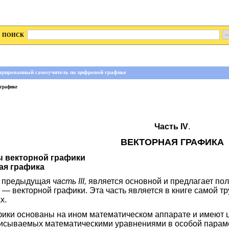
ПОИСК
трированный самоучитель по цифровой графике
 графике
Часть IV
.
ВЕКТОРНАЯ ГРАФИКА
ы векторной графики
ная графика
 и предыдущая
часть III,
является основной и предлагает по
 векторной графики. Эта часть является в книге самой тр
х.
ики основаны на ином математическом аппарате и имеют ц
исываемых математическими уравнениями в особой парам